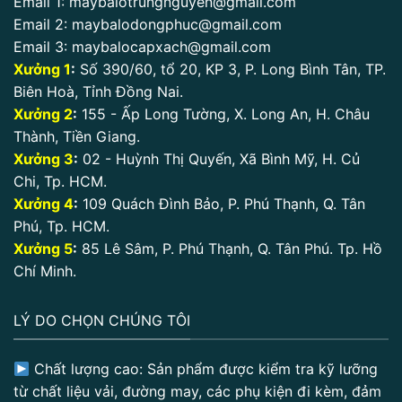
Email 1:
maybalotrungnguyen@gmail.com
Email 2:
maybalodongphuc@gmail.com
Email 3:
maybalocapxach@gmail.com
Xưởng 1
:
Số 390/60, tổ 20, KP 3, P. Long Bình Tân, TP.
Biên Hoà, Tỉnh Đồng Nai.
Xưởng 2
:
155 - Ấp Long Tường, X. Long An, H. Châu
Thành, Tiền Giang.
Xưởng 3
:
02 - Huỳnh Thị Quyến, Xã Bình Mỹ, H. Củ
Chi, Tp. HCM.
Xưởng 4
:
109 Quách Đình Bảo, P. Phú Thạnh, Q. Tân
Phú, Tp. HCM.
Xưởng 5
:
85 Lê Sâm, P. Phú Thạnh, Q. Tân Phú. Tp. Hồ
Chí Minh.
LÝ DO CHỌN CHÚNG TÔI
Chất lượng cao: Sản phẩm được kiểm tra kỹ lưỡng
từ chất liệu vải, đường may, các phụ kiện đi kèm, đảm