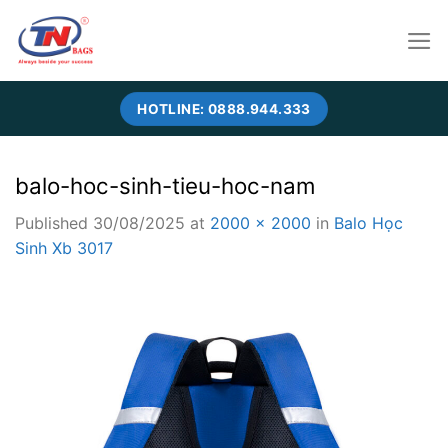
Skip
to
content
HOTLINE: 0888.944.333
balo-hoc-sinh-tieu-hoc-nam
Published
30/08/2025
at
2000 × 2000
in
Balo Học
Sinh Xb 3017