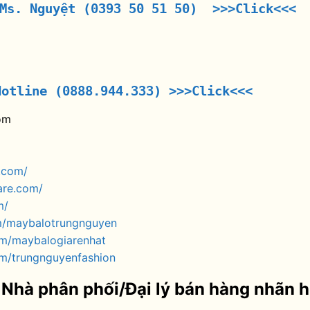
 Ms. Nguyệt (0393 50 51 50) >>>Click<<<
Hotline (0888.944.333)
>>>Click<<<
om
.com/
are.com/
m/
m/maybalotrungnguyen
om/maybalogiarenhat
m/trungnguyenfashion
 Nhà phân phối/Đại lý bán hàng nhãn 