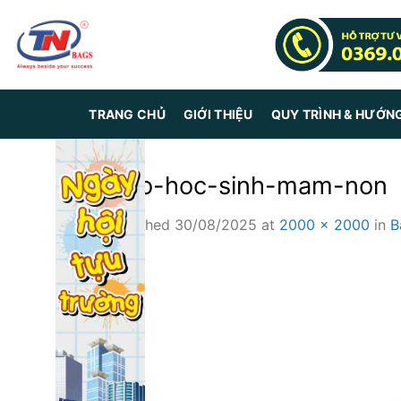
Skip
to
content
TRANG CHỦ
GIỚI THIỆU
QUY TRÌNH & HƯỚN
balo-hoc-sinh-mam-non
Published
30/08/2025
at
2000 × 2000
in
B