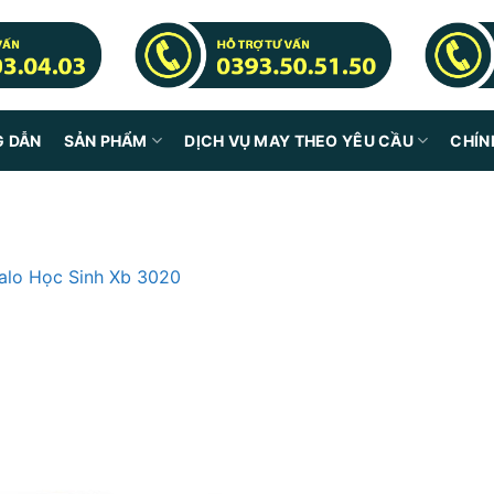
G DẪN
SẢN PHẨM
DỊCH VỤ MAY THEO YÊU CẦU
CHÍN
alo Học Sinh Xb 3020