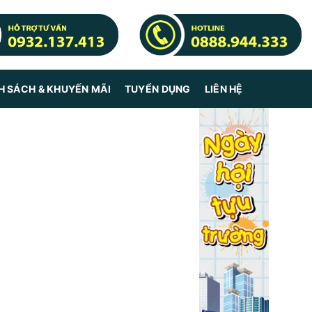
H SÁCH & KHUYẾN MÃI
TUYỂN DỤNG
LIÊN HỆ