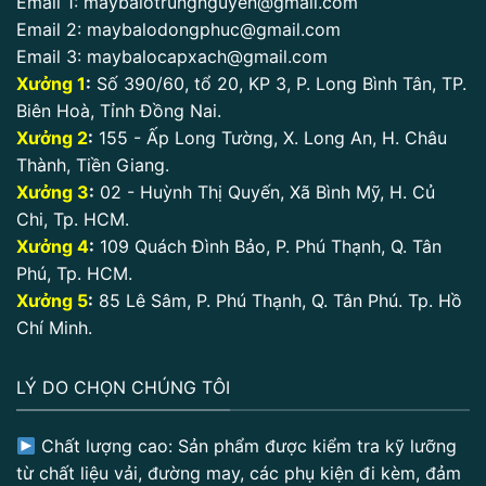
Email 1:
maybalotrungnguyen@gmail.com
Email 2:
maybalodongphuc@gmail.com
Email 3:
maybalocapxach@gmail.com
Xưởng 1
:
Số 390/60, tổ 20, KP 3, P. Long Bình Tân, TP.
Biên Hoà, Tỉnh Đồng Nai.
Xưởng 2
:
155 - Ấp Long Tường, X. Long An, H. Châu
Thành, Tiền Giang.
Xưởng 3
:
02 - Huỳnh Thị Quyến, Xã Bình Mỹ, H. Củ
Chi, Tp. HCM.
Xưởng 4
:
109 Quách Đình Bảo, P. Phú Thạnh, Q. Tân
Phú, Tp. HCM.
Xưởng 5
:
85 Lê Sâm, P. Phú Thạnh, Q. Tân Phú. Tp. Hồ
Chí Minh.
LÝ DO CHỌN CHÚNG TÔI
Chất lượng cao: Sản phẩm được kiểm tra kỹ lưỡng
từ chất liệu vải, đường may, các phụ kiện đi kèm, đảm