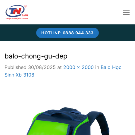
Skip
to
content
HOTLINE: 0888.944.333
balo-chong-gu-dep
Published
30/08/2025
at
2000 × 2000
in
Balo Học
Sinh Xb 3108