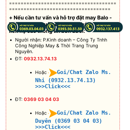
=====================================
===================================
+ Nếu cần tư vấn và hỗ trợ
đặt may Balo -
Túi xách theo yêu cầu
, Quý khách vui lòng
liên hệ các thông tin bên dưới:
Người nhận: P.Kinh doanh – Công Ty Tnhh
Công Nghiệp May & Thời Trang Trung
Nguyên.
ĐT:
0932.13.74.13
Goi/Chat Zalo Ms.
Hoặc
Nhi (0932.13.74.13)
>>>Click<<<
ĐT:
0369 03 04 03
Goi/Chat Zalo Ms.
Hoặc
Duyên (0369 03 04 03)
>>>Click<<<