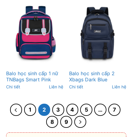
Balo học sinh cấp 1 nữ
Balo học sinh cấp 2
TNBags Smart Pink
Xbags Dark Blue
Chi tiết
Liên hệ
Chi tiết
Liên hệ
1
2
3
4
5
…
7
8
9