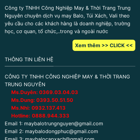
Công ty TNHH Công Nghiệp May & Thời Trang Trung
Nguyên chuyên dịch vụ may Balo, Túi Xách, Vali theo
yêu cầu cho các khách hàng là doanh nghiệp, trường
học, cơ quan, tổ chức,..trong và ngoài nước
Xem thêm >> CLICK <<
THÔNG TIN LIÊN HỆ
CÔNG TY TNHH CÔNG NGHIỆP MAY & THỜI TRANG
TRUNG NGUYÊN
Ms.Duyên:
0
369.03.04.03
Ms.Dung:
0393.50.51.50
Ms.Nhi:
0932.137.413
Hotline:
0888.944.333
Email 1:
maybalotrungnguyen@gmail.com
Email 2:
maybalodongphuc@gmail.com
Email 3:
maybalocapxach@gmail.com