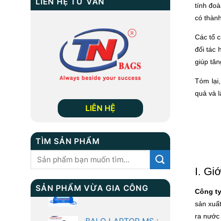
LIÊN HỆ TƯ VẤN
tính đo
có thành
Các tổ 
đối tác 
giúp tăn
Tóm lại
quả và l
LIÊN HỆ
TÌM SẢN PHẨM
Tìm
kiếm:
I. Gi
BALO LAPTOP MS :
TN 1047
SẢN PHẨM VỪA GIA CÔNG
Công t
sản xuất
ra nước 
BALO LAPTOP MS :