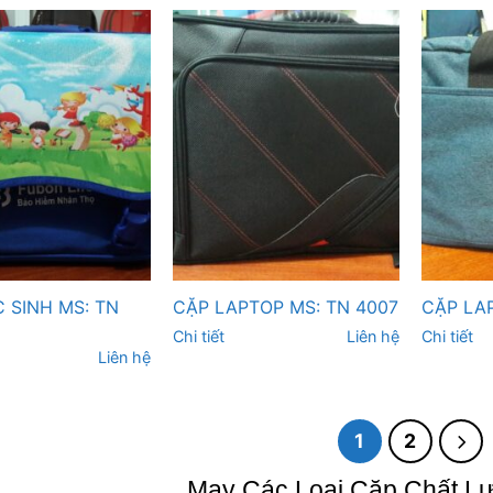
 SINH MS: TN
CẶP LAPTOP MS: TN 4007
CẶP LA
Chi tiết
Liên hệ
Chi tiết
Liên hệ
1
2
May Các Loại Cặp Chất Lư