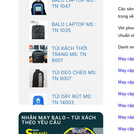
TN 1035
Các sản
trọng về
TÚI XÁCH THỜI
TRANG MS: TN
Với phư
8001
chuẩn về
TÚI ĐEO CHÉO MS:
Danh mụ
TN 9007
May cặp
TÚI DÂY RÚT MS:
May cặp 
TN 14003
May cặp 
BALO LAPTOP MS :
May cặp
TN 1047
May cặp
NHẬN MAY BALO – TÚI XÁCH
May cặp
BALO LAPTOP MS :
THEO YÊU CẦU
TN 1035
May cặp