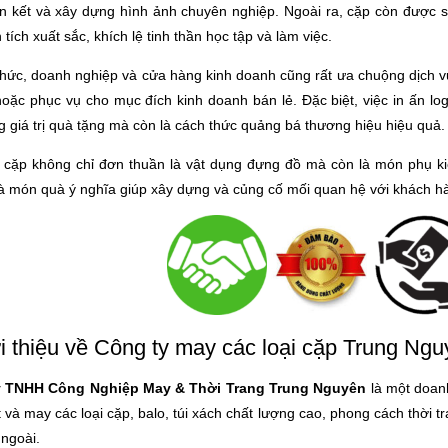
àn kết và xây dựng hình ảnh chuyên nghiệp. Ngoài ra, cặp còn được
 tích xuất sắc, khích lệ tinh thần học tập và làm việc.
chức, doanh nghiệp và cửa hàng kinh doanh cũng rất ưa chuộng dịch 
hoặc phục vụ cho mục đích kinh doanh bán lẻ. Đặc biệt, việc in ấn l
g giá trị quà tặng mà còn là cách thức quảng bá thương hiệu hiệu quả.
, cặp không chỉ đơn thuần là vật dụng đựng đồ mà còn là món phụ kiệ
à món quà ý nghĩa giúp xây dựng và củng cố mối quan hệ với khách hàn
ới thiệu về Công ty may các loại cặp Trung Ng
y TNHH Công Nghiệp May & Thời Trang Trung Nguyên
là một doanh
 và may các loại cặp, balo, túi xách chất lượng cao, phong cách thời t
ngoài.