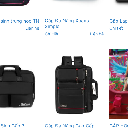
Cặp Đa Năng Xbags
 sinh trung học TN
Cặp Lap
Simple
Liên hệ
Chi tiết
Chi tiết
Liên hệ
 Sinh Cấp 3
Cặp Đa Năng Cao Cấp
CẶP HỌC