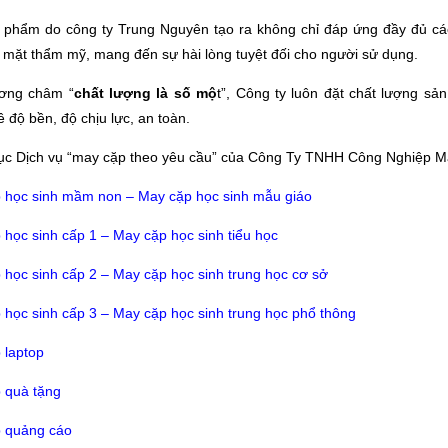
 phẩm do công ty Trung Nguyên tạo ra không chỉ đáp ứng đầy đủ cá
 mặt thẩm mỹ, mang đến sự hài lòng tuyệt đối cho người sử dụng.
ơng châm “
chất lượng là số mộ
t”, Công ty luôn đặt chất lượng s
 độ bền, độ chịu lực, an toàn.
c Dịch vụ “may cặp theo yêu cầu” của Công Ty TNHH Công Nghiệp M
 học sinh mầm non – May cặp học sinh mẫu giáo
học sinh cấp 1 – May cặp học sinh tiểu học
học sinh cấp 2 – May cặp học sinh trung học cơ sở
 học sinh cấp 3 – May cặp học sinh trung học phổ thông
 laptop
 quà tặng
 quảng cáo