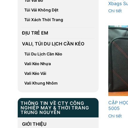
Túi Vải Bố
Xbags S
Túi Vải Không Dệt
Chi tiết
Túi Xách Thời Trang
ĐỊU TRẺ EM
VALI, TÚI DU LỊCH CẦN KÉO
Túi Du Lịch Cần Kéo
Vali Kéo Nhựa
Vali Kéo Vải
Vali Khung Nhôm
CẶP HỌC
THÔNG TIN VỀ CTY CÔNG
NGHIỆP MAY & THỜI TRANG
5005
TRUNG NGUYÊN
Chi tiết
GIỚI THIỆU