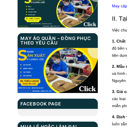
May cặp
TÚI XÁCH THỜI
TRANG MS: TN
II. T
8001
TÚI ĐEO CHÉO MS:
Việc ch
TN 9007
MAY ÁO QUẦN – ĐỒNG PHỤC
1. Chất
THEO YÊU CẦU
độ bền v
TÚI DÂY RÚT MS:
tiện dụn
TN 14003
2. Mẫu
và hình 
Nguyên c
3. Giá 
các loại
FACEBOOK PAGE
miễn phí
4. Dịch
luôn sẵ
MUA LẺ HOẶC LÀM ĐẠI