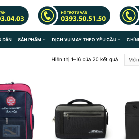
G DẪN
SẢN PHẨM
DỊCH VỤ MAY THEO YÊU CẦU
CHÍN
Hiển thị 1–16 của 20 kết quả