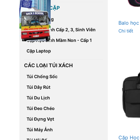
CÁC LOẠI CẶP
Cặp Đa Năng
Balo học
Cặp Học Sinh Cấp 2, 3, Sinh Viên
Chi tiết
Cặp Học Sinh Mầm Non - Cấp 1
Cặp Laptop
CÁC LOẠI TÚI XÁCH
Túi Chống Sốc
Túi Dây Rút
Túi Du Lịch
Túi Đeo Chéo
Túi Đựng Vợt
Túi Máy Ảnh
Cặp Học