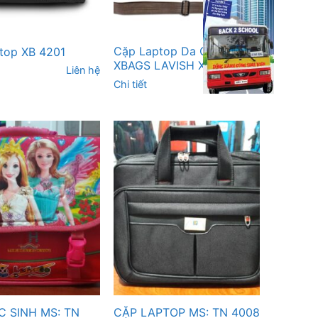
Cặp Laptop Da Công Sở
top XB 4201
XBAGS LAVISH XB 4301
Liên hệ
Chi tiết
Liên hệ
 SINH MS: TN
CẶP LAPTOP MS: TN 4008