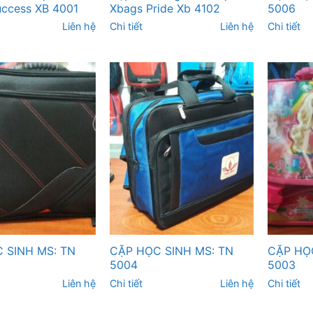
uccess XB 4001
Xbags Pride Xb 4102
5006
Liên hệ
Chi tiết
Liên hệ
Chi tiết
 SINH MS: TN
CẶP HỌC SINH MS: TN
CẶP HỌC
5004
5003
Liên hệ
Chi tiết
Liên hệ
Chi tiết