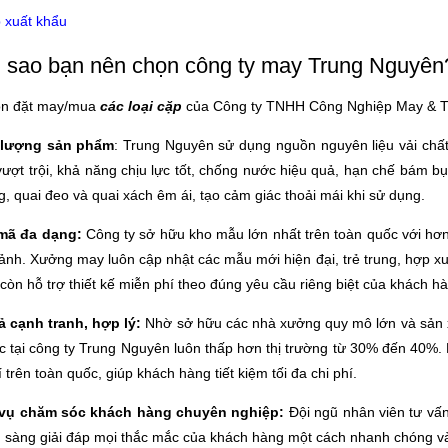
 xuất khẩu
ại sao bạn nên chọn công ty may Trung Nguyên
ọn đặt may/mua
các loại cặp
của Công ty TNHH Công Nghiệp May & Thờ
 lượng sản phẩm
: Trung Nguyên sử dụng nguồn nguyên liệu vải chấ
ượt trội, khả năng chịu lực tốt, chống nước hiệu quả, hạn chế bám bụ
g, quai đeo và quai xách êm ái, tạo cảm giác thoải mái khi sử dụng.
 mã đa dạng:
Công ty sở hữu kho mẫu lớn nhất trên toàn quốc với hơ
ảnh. Xưởng may luôn cập nhật các mẫu mới hiện đại, trẻ trung, hợp xu 
òn hỗ trợ thiết kế miễn phí theo đúng yêu cầu riêng biệt của khách hà
cả cạnh tranh, hợp lý:
Nhờ sở hữu các nhà xưởng quy mô lớn và sản x
 c tại công ty Trung Nguyên luôn thấp hơn thị trường từ 30% đến 40%.
 trên toàn quốc, giúp khách hàng tiết kiệm tối đa chi phí.
 vụ chăm sóc khách hàng chuyên nghiệp:
Đội ngũ nhân viên tư vấn
n sàng giải đáp mọi thắc mắc của khách hàng một cách nhanh chóng và