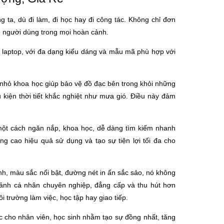
 ta, dù đi làm, đi học hay đi công tác. Không chỉ đơn
ho người dùng trong mọi hoàn cảnh.
p laptop, với đa dạng kiểu dáng và mẫu mã phù hợp với
ớn nhỏ khoa học giúp bảo vệ đồ đạc bên trong khỏi những
u kiện thời tiết khắc nghiệt như mưa gió. Điều này đảm
 một cách ngăn nắp, khoa học, dễ dàng tìm kiếm nhanh
g cao hiệu quả sử dụng và tạo sự tiện lợi tối đa cho
ảnh, màu sắc nổi bật, đường nét in ấn sắc sảo, nó không
 ảnh cá nhân chuyên nghiệp, đẳng cấp và thu hút hơn
i trường làm việc, học tập hay giao tiếp.
c cho nhân viên, học sinh nhằm tạo sự đồng nhất, tăng