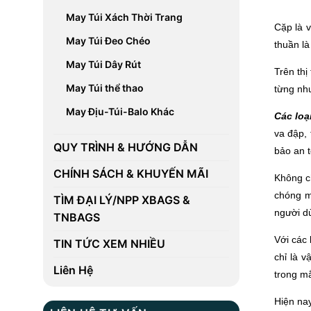
May Túi Xách Thời Trang
Cặp là 
May Túi Đeo Chéo
thuần là
May Túi Dây Rút
Trên thị
May Túi thể thao
từng nhu
May Địu-Túi-Balo Khác
Các loạ
va đập, 
QUY TRÌNH & HƯỚNG DẪN
bảo an 
CHÍNH SÁCH & KHUYẾN MÃI
Không c
chóng m
TÌM ĐẠI LÝ/NPP XBAGS &
người d
TNBAGS
Với các 
TIN TỨC XEM NHIỀU
chỉ là 
Liên Hệ
trong mắ
Hiện na