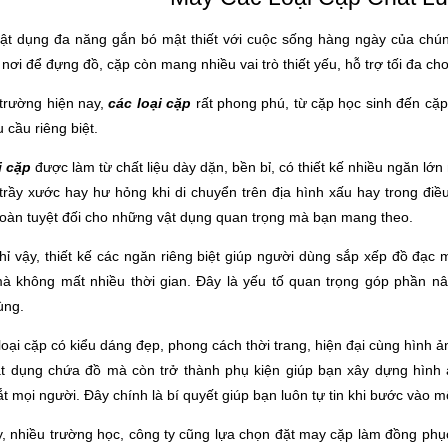
vật dụng đa năng gắn bó mật thiết với cuộc sống hàng ngày của chúng
 nơi để đựng đồ, cặp còn mang nhiều vai trò thiết yếu, hỗ trợ tối đa c
 trường hiện nay,
các loại cặp
rất phong phú, từ cặp học sinh đến cặ
 cầu riêng biệt.
i cặp
được làm từ chất liệu dày dặn, bền bỉ, có thiết kế nhiều ngăn l
trầy xước hay hư hỏng khi di chuyển trên địa hình xấu hay trong điề
toàn tuyệt đối cho những vật dụng quan trọng mà bạn mang theo.
hỉ vậy, thiết kế các ngăn riêng biệt giúp người dùng sắp xếp đồ đạc
à không mất nhiều thời gian. Đây là yếu tố quan trọng góp phần nân
ùng.
loại cặp có kiểu dáng đẹp, phong cách thời trang, hiện đại cùng hình 
vật dụng chứa đồ mà còn trở thành phụ kiện giúp bạn xây dựng hình
t mọi người. Đây chính là bí quyết giúp bạn luôn tự tin khi bước vào mô
y, nhiều trường học, công ty cũng lựa chọn đặt may cặp làm đồng phụ