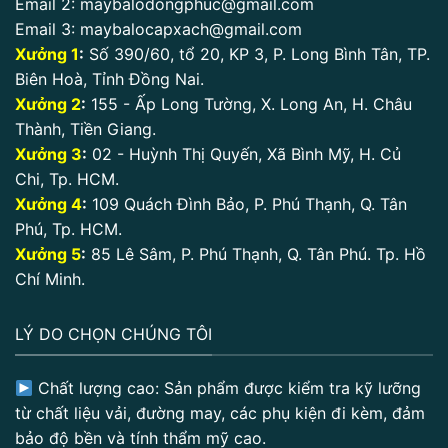
Email 2:
maybalodongphuc@gmail.com
Email 3:
maybalocapxach@gmail.com
Xưởng 1
:
Số 390/60, tổ 20, KP 3, P. Long Bình Tân, TP.
Biên Hoà, Tỉnh Đồng Nai.
Xưởng 2
:
155 - Ấp Long Tường, X. Long An, H. Châu
Thành, Tiền Giang.
Xưởng 3
:
02 - Huỳnh Thị Quyến, Xã Bình Mỹ, H. Củ
Chi, Tp. HCM.
Xưởng 4
:
109 Quách Đình Bảo, P. Phú Thạnh, Q. Tân
Phú, Tp. HCM.
Xưởng 5
:
85 Lê Sâm, P. Phú Thạnh, Q. Tân Phú. Tp. Hồ
Chí Minh.
LÝ DO CHỌN CHÚNG TÔI
Chất lượng cao: Sản phẩm được kiểm tra kỹ lưỡng
từ chất liệu vải, đường may, các phụ kiện đi kèm, đảm
bảo độ bền và tính thẩm mỹ cao.