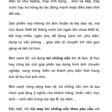
điện tử như laptop, máy tính bảng… khỏi va đập, trầy
xước hay hư hỏng do tác động mạnh hoặc điều kiện thời
tiết xấu.
Sản phẩm này không chỉ đơn thuần là lớp bảo vệ, mà
còn được thiết kế thông minh với ngăn lớn chứa thiết bị,
kết hợp nhiều ngăn phụ để đựng sách vở, phụ kiện,
dụng cụ văn phòng… giúp việc di chuyển trở nên gọn
gàng và tiện lợi hơn.
Bên cạnh đó, sử dụng
túi chống sốc
khi đi làm, đi học
hay công tác còn góp phần tạo dựng hình ảnh chuyên
nghiệp, sang trọng, biến nó thành phụ kiện thời trang
tinh tế thu hút ánh nhìn.
Bên cạnh công năng bảo vệ, túi chống sốc còn là lựa
chọn quà tặng ý nghĩa cho khách hàng, nhân viên, học
sinh – sinh viên trong các dịp lễ, kỷ niệm…
Đặc biệt, khi đặt
may túi chống sốc theo yêu cầu
với