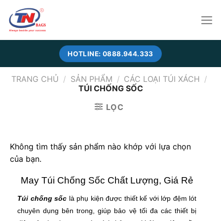
Skip
to
content
HOTLINE: 0888.944.333
TRANG CHỦ
/
SẢN PHẨM
/
CÁC LOẠI TÚI XÁCH
/
TÚI CHỐNG SỐC
LỌC
Không tìm thấy sản phẩm nào khớp với lựa chọn
của bạn.
May Túi Chống Sốc Chất Lượng, Giá Rẻ
Túi chống sốc
là phụ kiện được thiết kế với lớp đệm lót
chuyên dụng bên trong, giúp bảo vệ tối đa các thiết bị