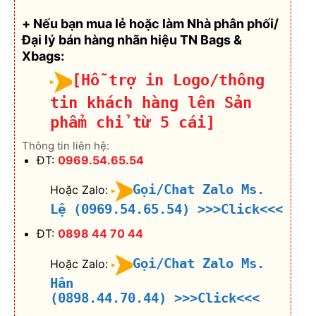
+ Nếu bạn mua lẻ hoặc làm Nhà phân phối/
Đại lý bán hàng nhãn hiệu TN Bags &
Xbags:
[Hỗ trợ in Logo/thông
tin khách hàng lên Sản
phẩm chỉ từ 5 cái]
Thông tin liên hệ:
ĐT:
0969.54.65.54
Gọi/Chat Zalo Ms.
Hoặc Zalo:
Lệ (0969.54.65.54)
>>>Click<<<
ĐT:
0898 44 70 44
Gọi/Chat Zalo Ms.
Hoặc Zalo:
Hân
(0898.44.70.44)
>>>Click<<<