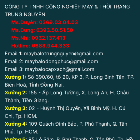
CÔNG TY TNHH CÔNG NGHIỆP MAY & THỜI TRANG
TRUNG NGUYÊN
Ms.Duyên:
0
369.03.04.03
Ms.Dung:
0393.50.51.50
Ms.Nhi:
0932.137.413
Hotline:
0888.944.333
Email 1:
maybalotrungnguyen@gmail.com
Email 2:
maybalodongphuc@gmail.com
Email 3:
maybalocapxach@gmail.com
Xưởng 1
:
Số 390/60, tổ 20, KP 3, P. Long Bình Tân, TP.
Biên Hoà, Tỉnh Đồng Nai.
Xưởng 2
:
155 - Ấp Long Tường, X. Long An, H. Châu
Thành, Tiền Giang.
Xưởng 3
:
02 - Huỳnh Thị Quyến, Xã Bình Mỹ, H. Củ
Chi, Tp. HCM.
Xưởng 4
:
109 Quách Đình Bảo, P. Phú Thạnh, Q. Tân
Phú, Tp. HCM.
Xưởng 5
:
85 Lê Sâm, P. Phú Thạnh, Q. Tân Phú. Tp. Hồ