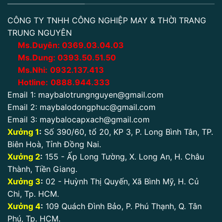
CÔNG TY TNHH CÔNG NGHIỆP MAY & THỜI TRANG
TRUNG NGUYÊN
Ms.Duyên:
0
369.03.04.03
Ms.Dung:
0393.50.51.50
Ms.Nhi:
0932.137.413
Hotline:
0888.944.333
Email 1:
maybalotrungnguyen@gmail.com
Email 2:
maybalodongphuc@gmail.com
Email 3:
maybalocapxach@gmail.com
Xưởng 1
:
Số 390/60, tổ 20, KP 3, P. Long Bình Tân, TP.
Biên Hoà, Tỉnh Đồng Nai.
Xưởng 2
:
155 - Ấp Long Tường, X. Long An, H. Châu
Thành, Tiền Giang.
Xưởng 3
:
02 - Huỳnh Thị Quyến, Xã Bình Mỹ, H. Củ
Chi, Tp. HCM.
Xưởng 4
:
109 Quách Đình Bảo, P. Phú Thạnh, Q. Tân
Phú, Tp. HCM.