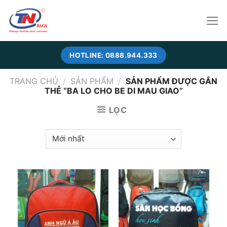
Skip
to
content
HOTLINE: 0888.944.333
TRANG CHỦ
/
SẢN PHẨM
/
SẢN PHẨM ĐƯỢC GẮN
THẺ “BA LO CHO BE DI MAU GIAO”
LỌC