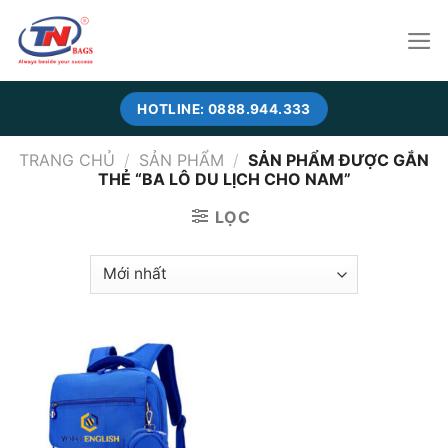
Skip
to
content
HOTLINE: 0888.944.333
TRANG CHỦ
/
SẢN PHẨM
/
SẢN PHẨM ĐƯỢC GẮN
THẺ “BA LÔ DU LỊCH CHO NAM”
LỌC