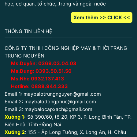
học, cơ quan, tổ chức,..trong và ngoài nước
Xem thêm >> CLICK <<
THÔNG TIN LIÊN HỆ
CÔNG TY TNHH CÔNG NGHIỆP MAY & THỜI TRANG
TRUNG NGUYÊN
Ms.Duyên:
0
369.03.04.03
Ms.Dung:
0393.50.51.50
Ms.Nhi:
0932.137.413
Hotline:
0888.944.333
Email 1:
maybalotrungnguyen@gmail.com
Email 2:
maybalodongphuc@gmail.com
Email 3:
maybalocapxach@gmail.com
Xưởng 1
:
Số 390/60, tổ 20, KP 3, P. Long Bình Tân, TP.
Biên Hoà, Tỉnh Đồng Nai.
Xưởng 2
:
155 - Ấp Long Tường, X. Long An, H. Châu