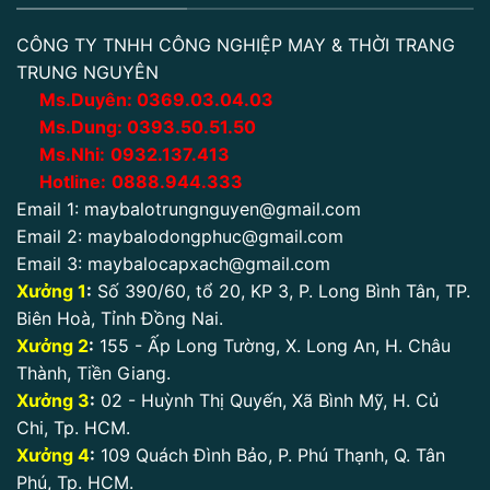
CÔNG TY TNHH CÔNG NGHIỆP MAY & THỜI TRANG
TRUNG NGUYÊN
Ms.Duyên:
0
369.03.04.03
Ms.Dung:
0393.50.51.50
Ms.Nhi:
0932.137.413
Hotline:
0888.944.333
Email 1:
maybalotrungnguyen@gmail.com
Email 2:
maybalodongphuc@gmail.com
Email 3:
maybalocapxach@gmail.com
Xưởng 1
:
Số 390/60, tổ 20, KP 3, P. Long Bình Tân, TP.
Biên Hoà, Tỉnh Đồng Nai.
Xưởng 2
:
155 - Ấp Long Tường, X. Long An, H. Châu
Thành, Tiền Giang.
Xưởng 3
:
02 - Huỳnh Thị Quyến, Xã Bình Mỹ, H. Củ
Chi, Tp. HCM.
Xưởng 4
:
109 Quách Đình Bảo, P. Phú Thạnh, Q. Tân
Phú, Tp. HCM.