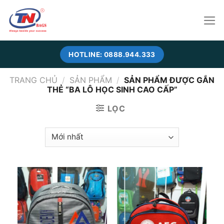
Skip
to
content
HOTLINE: 0888.944.333
TRANG CHỦ
/
SẢN PHẨM
/
SẢN PHẨM ĐƯỢC GẮN
THẺ “BA LÔ HỌC SINH CAO CẤP”
LỌC