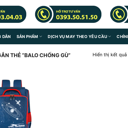
G DẪN
SẢN PHẨM
DỊCH VỤ MAY THEO YÊU CẦU
CHÍN
Hiển thị kết quả
ẮN THẺ “BALO CHỐNG GÙ”