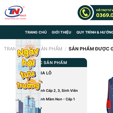
Skip
to
content
TRANG CHỦ
GIỚI THIỆU
QUY TRÌNH & HƯỚN
TRANG CHỦ
/
SẢN PHẨM
/
SẢN PHẨM ĐƯỢC G
DANH MỤC SẢN PHẨM
CÁC LOẠI BA LÔ
Balo Du Lịch
Balo Học Sinh Cấp 2, 3, Sinh Viên
Balo Học Sinh Mầm Non - Cấp 1
Balo Laptop