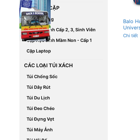
CÁC LOẠI CẶP
Cặp Đa Năng
Balo H
Univer
Cặp Học Sinh Cấp 2, 3, Sinh Viên
Chi tiết
Cặp Học Sinh Mầm Non - Cấp 1
Cặp Laptop
CÁC LOẠI TÚI XÁCH
Túi Chống Sốc
Túi Dây Rút
Túi Du Lịch
Túi Đeo Chéo
Túi Đựng Vợt
Túi Máy Ảnh