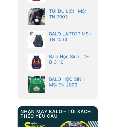
TN 7003
BALO LAPTOP MS :
TN 1034
Balo Học Sinh TN-
B-3110
BALO HỌC SINH
MS: TN 2003
Balo Học Sinh:TN-B-
3016
NHẬN MAY BALO – TÚI XÁCH
THEO YÊU CẦU