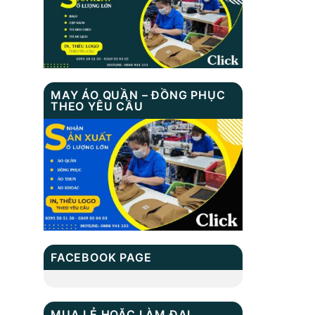
MAY ÁO QUẦN – ĐỒNG PHỤC
THEO YÊU CẦU
FACEBOOK PAGE
MUA LẺ HOẶC LÀM ĐẠI