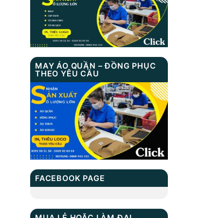
BALO HỌC SINH
MS: TN 2037
Balo Học Sinh Xb
MAY ÁO QUẦN – ĐỒNG PHỤC
3105
THEO YÊU CẦU
FACEBOOK PAGE
MUA LẺ HOẶC LÀM ĐẠI