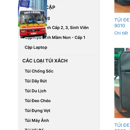
CÁC LOẠI CẶP
Cặp Đa Năng
TÚI Đ
9010
Cặp Học Sinh Cấp 2, 3, Sinh Viên
Chi tiết
Cặp Học Sinh Mầm Non - Cấp 1
Cặp Laptop
CÁC LOẠI TÚI XÁCH
Túi Chống Sốc
Túi Dây Rút
Túi Du Lịch
Túi Đeo Chéo
Túi Đựng Vợt
Túi Máy Ảnh
TÚI Đ