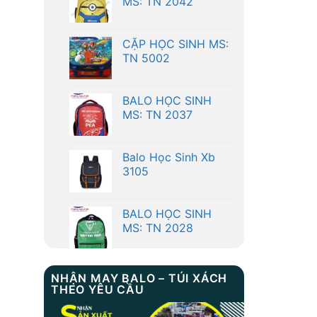
CẶP HỌC SINH MS:
TN 5002
BALO HỌC SINH
MS: TN 2037
Balo Học Sinh Xb
3105
BALO HỌC SINH
MS: TN 2028
BALO HỌC SINH
MS: TN 2042
NHẬN MAY BALO – TÚI XÁCH
CẶP HỌC SINH MS:
THEO YÊU CẦU
TN 5002