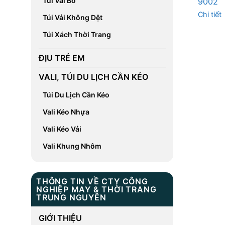
Túi Vải Bố
9002
Chi tiết
Túi Vải Không Dệt
Túi Xách Thời Trang
ĐỊU TRẺ EM
VALI, TÚI DU LỊCH CẦN KÉO
Túi Du Lịch Cần Kéo
Vali Kéo Nhựa
Vali Kéo Vải
Vali Khung Nhôm
THÔNG TIN VỀ CTY CÔNG
NGHIỆP MAY & THỜI TRANG
TRUNG NGUYÊN
GIỚI THIỆU