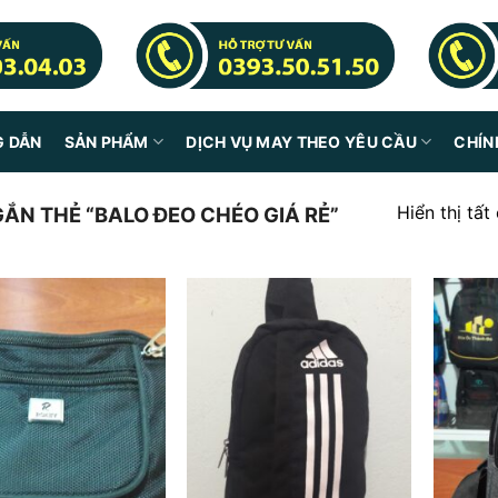
G DẪN
SẢN PHẨM
DỊCH VỤ MAY THEO YÊU CẦU
CHÍN
Hiển thị tất
N THẺ “BALO ĐEO CHÉO GIÁ RẺ”