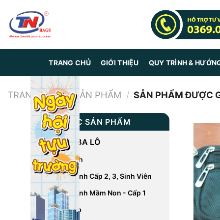
Skip
to
content
TRANG CHỦ
GIỚI THIỆU
QUY TRÌNH & HƯỚN
TRANG CHỦ
/
SẢN PHẨM
/
SẢN PHẨM ĐƯỢC GẮ
DANH MỤC SẢN PHẨM
CÁC LOẠI BA LÔ
Balo Du Lịch
Balo Học Sinh Cấp 2, 3, Sinh Viên
Balo Học Sinh Mầm Non - Cấp 1
Balo Laptop