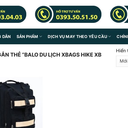
G DẪN
SẢN PHẨM
DỊCH VỤ MAY THEO YÊU CẦU
CHÍN
Hiển 
N THẺ “BALO DU LỊCH XBAGS HIKE XB