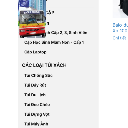
CÁC LOẠI CẶP
Cặp Đa Năng
Balo d
Xb 100
Cặp Học Sinh Cấp 2, 3, Sinh Viên
Chi tiết
Cặp Học Sinh Mầm Non - Cấp 1
Cặp Laptop
CÁC LOẠI TÚI XÁCH
Túi Chống Sốc
Túi Dây Rút
Túi Du Lịch
Túi Đeo Chéo
Túi Đựng Vợt
Túi Máy Ảnh