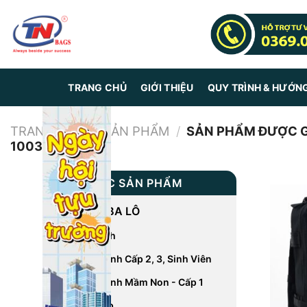
Skip
to
content
TRANG CHỦ
GIỚI THIỆU
QUY TRÌNH & HƯỚN
TRANG CHỦ
/
SẢN PHẨM
/
SẢN PHẨM ĐƯỢC GẮ
1003”
DANH MỤC SẢN PHẨM
CÁC LOẠI BA LÔ
Balo Du Lịch
Balo Học Sinh Cấp 2, 3, Sinh Viên
Balo Học Sinh Mầm Non - Cấp 1
Balo Laptop