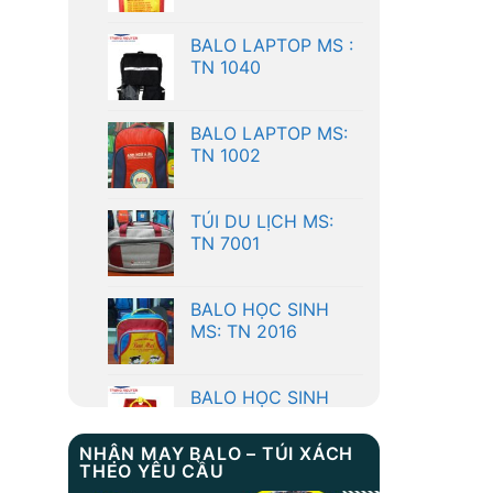
TN 1040
BALO LAPTOP MS:
TN 1002
TÚI DU LỊCH MS:
TN 7001
BALO HỌC SINH
MS: TN 2016
BALO HỌC SINH
MS: TN 2033
BALO LAPTOP MS :
TN 1040
NHẬN MAY BALO – TÚI XÁCH
THEO YÊU CẦU