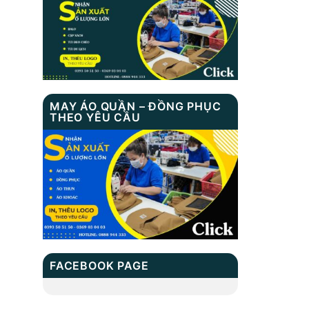
BALO LAPTOP MS:
TN 1002
TÚI DU LỊCH MS:
TN 7001
MAY ÁO QUẦN – ĐỒNG PHỤC
THEO YÊU CẦU
BALO HỌC SINH
MS: TN 2016
BALO HỌC SINH
MS: TN 2033
FACEBOOK PAGE