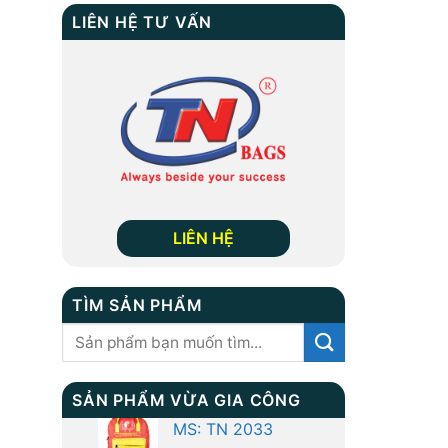
LIÊN HỆ TƯ VẤN
LIÊN HỆ
TÌM SẢN PHẨM
Tìm
kiếm:
SẢN PHẨM VỪA GIA CÔNG
BALO LAPTOP MS :