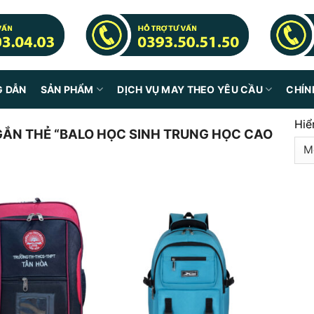
G DẪN
SẢN PHẨM
DỊCH VỤ MAY THEO YÊU CẦU
CHÍN
Hiể
ẮN THẺ “BALO HỌC SINH TRUNG HỌC CAO