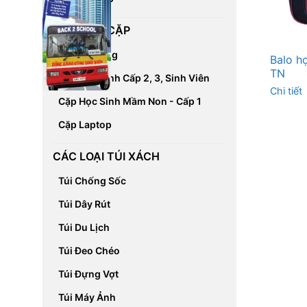
CÁC LOẠI CẶP
Cặp Đa Năng
Balo h
TN
Cặp Học Sinh Cấp 2, 3, Sinh Viên
Chi tiết
Cặp Học Sinh Mầm Non - Cấp 1
Cặp Laptop
CÁC LOẠI TÚI XÁCH
Túi Chống Sốc
Túi Dây Rút
Túi Du Lịch
Túi Đeo Chéo
Túi Đựng Vợt
Túi Máy Ảnh