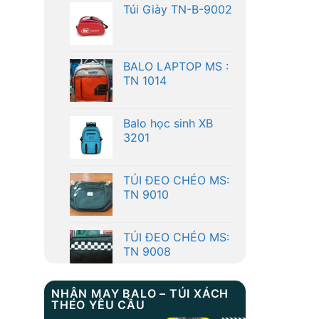
BALO LAPTOP MS :
TN 1014
Balo học sinh XB
3201
TÚI ĐEO CHÉO MS:
TN 9010
TÚI ĐEO CHÉO MS:
TN 9008
Túi Giày TN-B-9002
NHẬN MAY BALO – TÚI XÁCH
THEO YÊU CẦU
BALO LAPTOP MS :