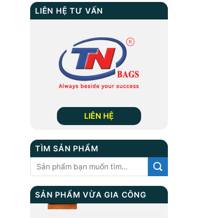
LIÊN HỆ TƯ VẤN
LIÊN HỆ
TÌM SẢN PHẨM
TÚI ĐEO CHÉO MS:
Tìm
TN 9008
kiếm:
SẢN PHẨM VỪA GIA CÔNG
Túi Giày TN-B-9002