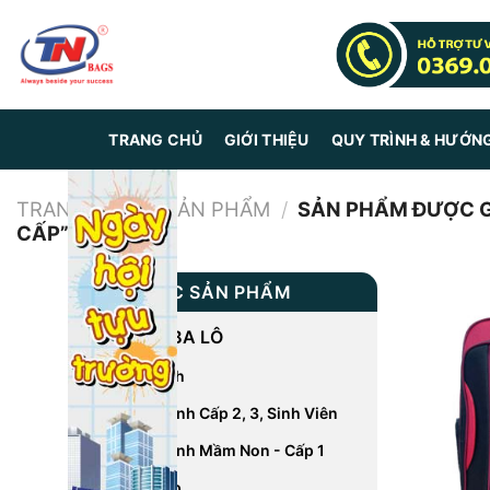
Skip
to
content
TRANG CHỦ
GIỚI THIỆU
QUY TRÌNH & HƯỚN
TRANG CHỦ
/
SẢN PHẨM
/
SẢN PHẨM ĐƯỢC G
CẤP”
DANH MỤC SẢN PHẨM
CÁC LOẠI BA LÔ
Balo Du Lịch
Balo Học Sinh Cấp 2, 3, Sinh Viên
Balo Học Sinh Mầm Non - Cấp 1
Balo Laptop