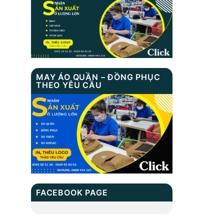
TN 1014
Balo học sinh XB
3201
TÚI ĐEO CHÉO MS:
MAY ÁO QUẦN – ĐỒNG PHỤC
THEO YÊU CẦU
TN 9010
FACEBOOK PAGE