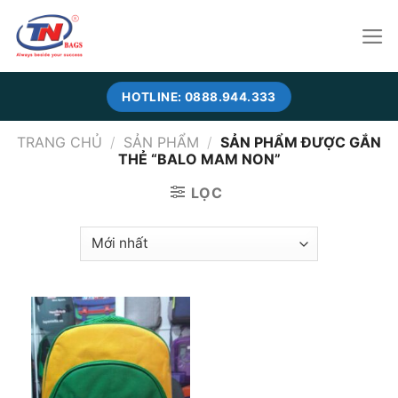
Skip
to
content
HOTLINE: 0888.944.333
TRANG CHỦ
/
SẢN PHẨM
/
SẢN PHẨM ĐƯỢC GẮN
THẺ “BALO MAM NON”
LỌC