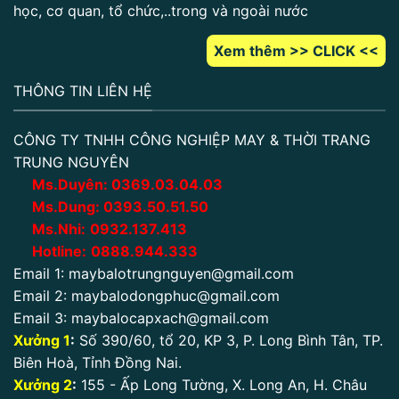
học, cơ quan, tổ chức,..trong và ngoài nước
Xem thêm >> CLICK <<
THÔNG TIN LIÊN HỆ
CÔNG TY TNHH CÔNG NGHIỆP MAY & THỜI TRANG
TRUNG NGUYÊN
Ms.Duyên:
0
369.03.04.03
Ms.Dung:
0393.50.51.50
Ms.Nhi:
0932.137.413
Hotline:
0888.944.333
Email 1:
maybalotrungnguyen@gmail.com
Email 2:
maybalodongphuc@gmail.com
Email 3:
maybalocapxach@gmail.com
Xưởng 1
:
Số 390/60, tổ 20, KP 3, P. Long Bình Tân, TP.
Biên Hoà, Tỉnh Đồng Nai.
Xưởng 2
:
155 - Ấp Long Tường, X. Long An, H. Châu