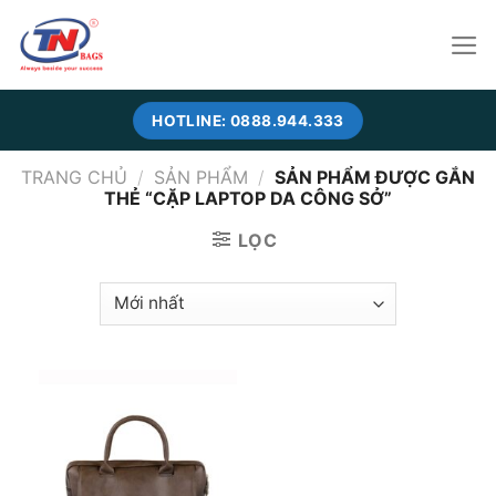
Skip
to
content
HOTLINE: 0888.944.333
TRANG CHỦ
/
SẢN PHẨM
/
SẢN PHẨM ĐƯỢC GẮN
THẺ “CẶP LAPTOP DA CÔNG SỞ”
LỌC