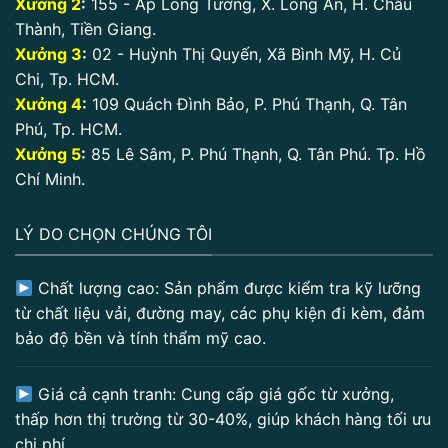
Xưởng 2
:
155 - Ấp Long Tường, X. Long An, H. Châu
Thành, Tiền Giang.
Xưởng 3
:
02 - Huỳnh Thị Quyến, Xã Bình Mỹ, H. Củ
Chi, Tp. HCM.
Xưởng 4
:
109 Quách Đình Bảo, P. Phú Thạnh, Q. Tân
Phú, Tp. HCM.
Xưởng 5
:
85 Lê Sâm, P. Phú Thạnh, Q. Tân Phú. Tp. Hồ
Chí Minh.
LÝ DO CHỌN CHÚNG TÔI
Chất lượng cao: Sản phẩm được kiểm tra kỹ lưỡng
từ chất liệu vải, đường may, các phụ kiện đi kèm, đảm
bảo độ bền và tính thẩm mỹ cao.
Giá cả cạnh tranh: Cung cấp giá gốc từ xưởng,
thấp hơn thị trường từ 30-40%, giúp khách hàng tối ưu
chi phí.