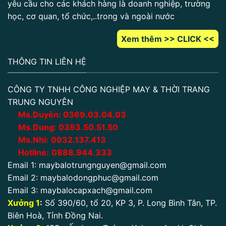
yêu cầu cho các khách hàng là doanh nghiệp, trường
học, cơ quan, tổ chức,..trong và ngoài nước
Xem thêm >> CLICK <<
THÔNG TIN LIÊN HỆ
CÔNG TY TNHH CÔNG NGHIỆP MAY & THỜI TRANG
TRUNG NGUYÊN
Ms.Duyên:
0
369.03.04.03
Ms.Dung:
0393.50.51.50
Ms.Nhi:
0932.137.413
Hotline:
0888.944.333
Email 1:
maybalotrungnguyen@gmail.com
Email 2:
maybalodongphuc@gmail.com
Email 3:
maybalocapxach@gmail.com
Xưởng 1
:
Số 390/60, tổ 20, KP 3, P. Long Bình Tân, TP.
Biên Hoà, Tỉnh Đồng Nai.