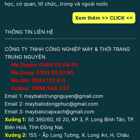
học, cơ quan, tổ chức,..trong và ngoài nước
Xem thêm >> CLICK <<
THÔNG TIN LIÊN HỆ
CÔNG TY TNHH CÔNG NGHIỆP MAY & THỜI TRANG
TRUNG NGUYÊN
Ms.Duyên:
0
369.03.04.03
Ms.Dung:
0393.50.51.50
Ms.Nhi:
0932.137.413
Hotline:
0888.944.333
Email 1:
maybalotrungnguyen@gmail.com
Email 2:
maybalodongphuc@gmail.com
Email 3:
maybalocapxach@gmail.com
Xưởng 1
:
Số 390/60, tổ 20, KP 3, P. Long Bình Tân, TP.
Biên Hoà, Tỉnh Đồng Nai.
Xưởng 2
:
155 - Ấp Long Tường, X. Long An, H. Châu