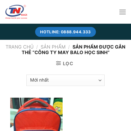
Skip
to
content
HOTLINE: 0888.944.333
TRANG CHỦ
/
SẢN PHẨM
/
SẢN PHẨM ĐƯỢC GẮN
THẺ “CÔNG TY MAY BALO HỌC SINH”
LỌC