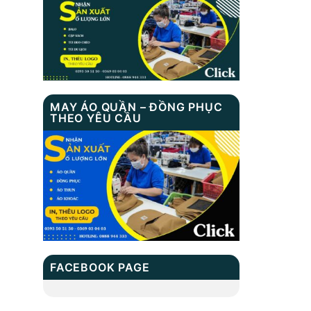
TÚI DU LỊCH MS:
TN 7003
BALO HỌC SINH
MS: TN 2037
MAY ÁO QUẦN – ĐỒNG PHỤC
THEO YÊU CẦU
Cặp Học Sinh Cấp 3
Xbags Success XB
4001
BALO LAPTOP MS :
TN 1031
FACEBOOK PAGE