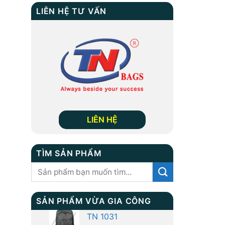
LIÊN HỆ TƯ VẤN
LIÊN HỆ
TÌM SẢN PHẨM
Tìm
kiếm:
SẢN PHẨM VỪA GIA CÔNG
Túi Giày TN-B-9002