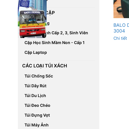
CÁC LOẠI CẶP
Cặp Đa Năng
BALO 
3004
Cặp Học Sinh Cấp 2, 3, Sinh Viên
Chi tiết
Cặp Học Sinh Mầm Non - Cấp 1
Cặp Laptop
CÁC LOẠI TÚI XÁCH
Túi Chống Sốc
Túi Dây Rút
Túi Du Lịch
Túi Đeo Chéo
Túi Đựng Vợt
Túi Máy Ảnh