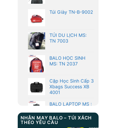
TÚI DU LỊCH MS:
TN 7003
BALO HỌC SINH
MS: TN 2037
Cặp Học Sinh Cấp 3
Xbags Success XB
4001
BALO LAPTOP MS :
TN 1031
Túi Giày TN-B-9002
NHẬN MAY BALO – TÚI XÁCH
THEO YÊU CẦU