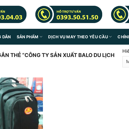
G DẪN
SẢN PHẨM
DỊCH VỤ MAY THEO YÊU CẦU
CHÍN
Hi
N THẺ “CÔNG TY SẢN XUẤT BALO DU LỊCH