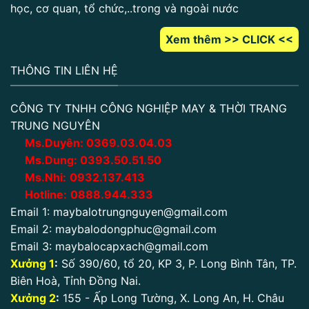
học, cơ quan, tổ chức,..trong và ngoài nước
Xem thêm >> CLICK <<
THÔNG TIN LIÊN HỆ
CÔNG TY TNHH CÔNG NGHIỆP MAY & THỜI TRANG
TRUNG NGUYÊN
Ms.Duyên:
0
369.03.04.03
Ms.Dung:
0393.50.51.50
Ms.Nhi:
0932.137.413
Hotline:
0888.944.333
Email 1:
maybalotrungnguyen@gmail.com
Email 2:
maybalodongphuc@gmail.com
Email 3:
maybalocapxach@gmail.com
Xưởng 1
:
Số 390/60, tổ 20, KP 3, P. Long Bình Tân, TP.
Biên Hoà, Tỉnh Đồng Nai.
Xưởng 2
:
155 - Ấp Long Tường, X. Long An, H. Châu