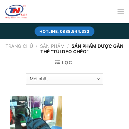
Skip
to
content
HOTLINE: 0888.944.333
TRANG CHỦ
/
SẢN PHẨM
/
SẢN PHẨM ĐƯỢC GẮN
THẺ “TÚI ĐEO CHÉO”
LỌC