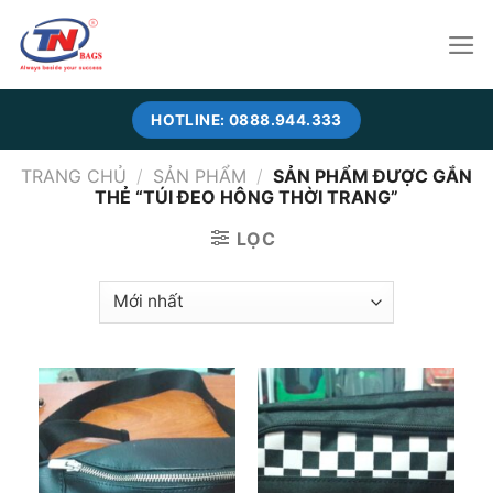
Skip
to
content
HOTLINE: 0888.944.333
TRANG CHỦ
/
SẢN PHẨM
/
SẢN PHẨM ĐƯỢC GẮN
THẺ “TÚI ĐEO HÔNG THỜI TRANG”
LỌC