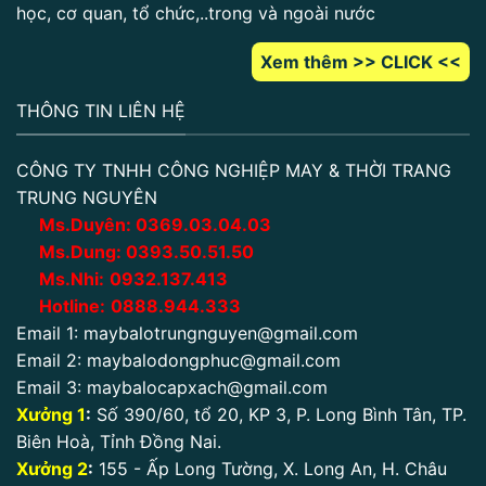
học, cơ quan, tổ chức,..trong và ngoài nước
Xem thêm >> CLICK <<
THÔNG TIN LIÊN HỆ
CÔNG TY TNHH CÔNG NGHIỆP MAY & THỜI TRANG
TRUNG NGUYÊN
Ms.Duyên:
0
369.03.04.03
Ms.Dung:
0393.50.51.50
Ms.Nhi:
0932.137.413
Hotline:
0888.944.333
Email 1:
maybalotrungnguyen@gmail.com
Email 2:
maybalodongphuc@gmail.com
Email 3:
maybalocapxach@gmail.com
Xưởng 1
:
Số 390/60, tổ 20, KP 3, P. Long Bình Tân, TP.
Biên Hoà, Tỉnh Đồng Nai.
Xưởng 2
:
155 - Ấp Long Tường, X. Long An, H. Châu