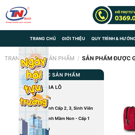
Skip
to
content
TRANG CHỦ
GIỚI THIỆU
QUY TRÌNH & HƯỚN
TRANG CHỦ
/
SẢN PHẨM
/
SẢN PHẨM ĐƯỢC GẮ
DANH MỤC SẢN PHẨM
CÁC LOẠI BA LÔ
Balo Du Lịch
Balo Học Sinh Cấp 2, 3, Sinh Viên
Balo Học Sinh Mầm Non - Cấp 1
Balo Laptop