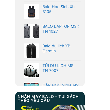
BALO LAPTOP MS :
TN 1027
Balo du lịch XB
Garmin
TÚI DU LỊCH MS:
TN 7007
CẶP HỌC SINH MS:
TN 5001
Balo Học Sinh Xb
NHẬN MAY BALO – TÚI XÁCH
3105
THEO YÊU CẦU