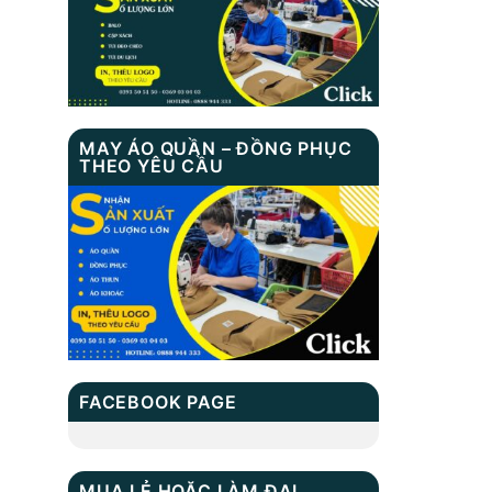
BALO LAPTOP MS :
TN 1027
Balo du lịch XB
Garmin
MAY ÁO QUẦN – ĐỒNG PHỤC
THEO YÊU CẦU
TÚI DU LỊCH MS:
TN 7007
CẶP HỌC SINH MS:
TN 5001
FACEBOOK PAGE
MUA LẺ HOẶC LÀM ĐẠI