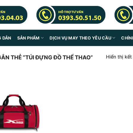
G DẪN
SẢN PHẨM
DỊCH VỤ MAY THEO YÊU CẦU
CHÍN
Hiển thị kế
N THẺ “TÚI ĐỰNG ĐỒ THỂ THAO”