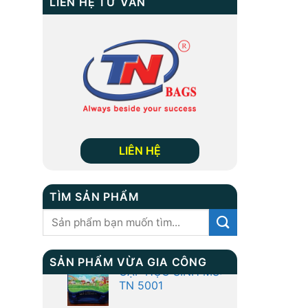
LIÊN HỆ TƯ VẤN
LIÊN HỆ
TÌM SẢN PHẨM
Tìm
kiếm:
SẢN PHẨM VỪA GIA CÔNG
Balo Học Sinh Xb
3105