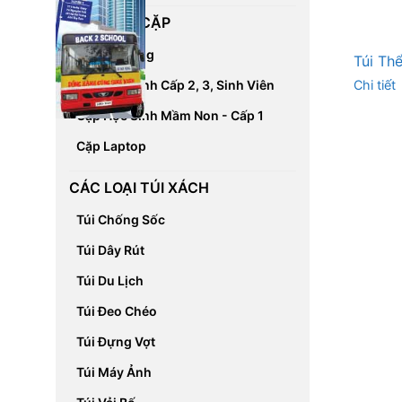
CÁC LOẠI CẶP
Cặp Đa Năng
Túi Th
Chi tiết
Cặp Học Sinh Cấp 2, 3, Sinh Viên
Cặp Học Sinh Mầm Non - Cấp 1
Cặp Laptop
CÁC LOẠI TÚI XÁCH
Túi Chống Sốc
Túi Dây Rút
Túi Du Lịch
Túi Đeo Chéo
Túi Đựng Vợt
Túi Máy Ảnh