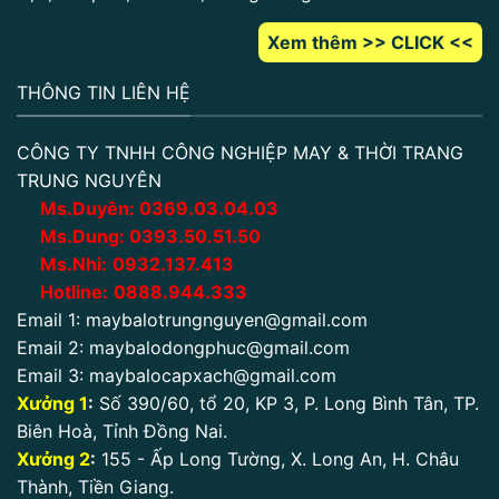
Xem thêm >> CLICK <<
THÔNG TIN LIÊN HỆ
CÔNG TY TNHH CÔNG NGHIỆP MAY & THỜI TRANG
TRUNG NGUYÊN
Ms.Duyên:
0
369.03.04.03
Ms.Dung:
0393.50.51.50
Ms.Nhi:
0932.137.413
Hotline:
0888.944.333
Email 1:
maybalotrungnguyen@gmail.com
Email 2:
maybalodongphuc@gmail.com
Email 3:
maybalocapxach@gmail.com
Xưởng 1
:
Số 390/60, tổ 20, KP 3, P. Long Bình Tân, TP.
Biên Hoà, Tỉnh Đồng Nai.
Xưởng 2
:
155 - Ấp Long Tường, X. Long An, H. Châu
Thành, Tiền Giang.