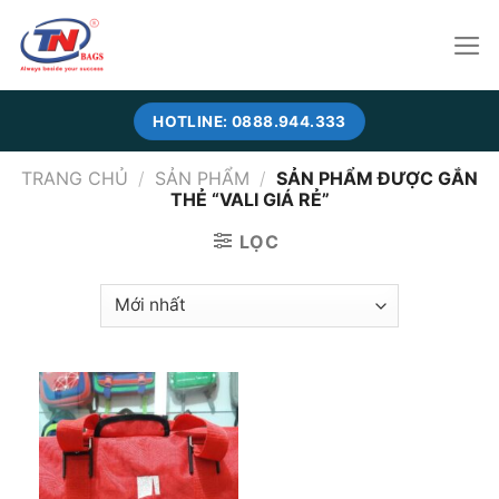
Skip
to
content
HOTLINE: 0888.944.333
TRANG CHỦ
/
SẢN PHẨM
/
SẢN PHẨM ĐƯỢC GẮN
THẺ “VALI GIÁ RẺ”
LỌC