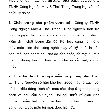
Việc chọn đặt may/mua
túi xách thời trang
của công ty
TNHH Công Nghiệp May & Thời Trang Trung Nguyên có
nhiều lý do sau:
1. Chất lượng sản phẩm vượt trội:
Công ty TNHH
Công Nghiệp May & Thời Trang Trung Nguyên luôn lựa
chọn nguyên liệu cao cấp, có nguồn gốc rõ ràng, được
kiểm định chất lượng đầy đủ. Kết hợp cùng hệ thống
máy móc hiện đại, công nghệ may và kỹ thuật in tiên
tiến, mỗi sản phẩm đều đạt độ bền chắc, bề mặt túi mịn
màng, không tưa chỉ hay rách, chữ in sắc nét, không
nhòe.
2. Thiết kế thời thượng – mẫu mã phong phú:
Hiện
tại, Trung Nguyên sở hữu kho hơn 2000 mẫu túi xách với
đủ loại kiểu dáng, kích cỡ, màu sắc, đáp ứng mọi phong
cách và nhu cầu sử dụng. Đội ngũ thiết kế giàu kinh
nghiệm, nắm bắt nhanh xu hướng thị trường, liên tục
sáng tạo ra các mẫu túi mới, đẹp, hiện đại.