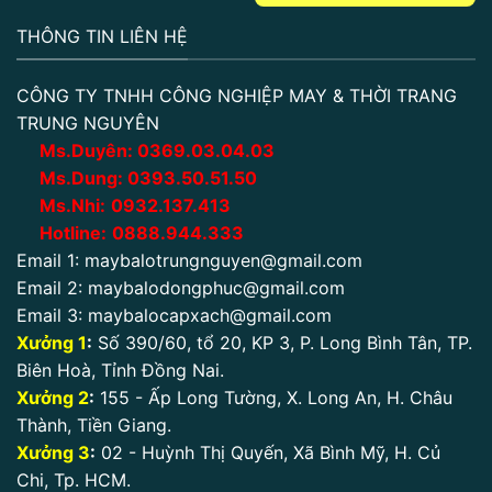
THÔNG TIN LIÊN HỆ
CÔNG TY TNHH CÔNG NGHIỆP MAY & THỜI TRANG
TRUNG NGUYÊN
Ms.Duyên:
0
369.03.04.03
Ms.Dung:
0393.50.51.50
Ms.Nhi:
0932.137.413
Hotline:
0888.944.333
Email 1:
maybalotrungnguyen@gmail.com
Email 2:
maybalodongphuc@gmail.com
Email 3:
maybalocapxach@gmail.com
Xưởng 1
:
Số 390/60, tổ 20, KP 3, P. Long Bình Tân, TP.
Biên Hoà, Tỉnh Đồng Nai.
Xưởng 2
:
155 - Ấp Long Tường, X. Long An, H. Châu
Thành, Tiền Giang.
Xưởng 3
:
02 - Huỳnh Thị Quyến, Xã Bình Mỹ, H. Củ
Chi, Tp. HCM.