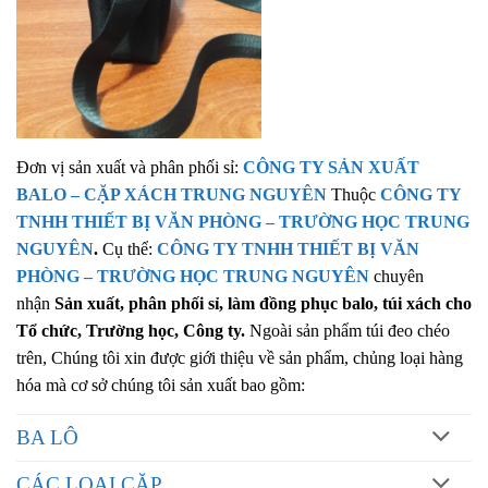
Đơn vị sản xuất và phân phối sỉ:
CÔNG TY SẢN XUẤT
BALO
–
CẶP XÁCH TRUNG NGUYÊN
Thuộc
CÔNG TY
TNHH THIẾT BỊ
VĂN PHÒNG
– TRƯỜNG HỌC
TRUNG
NGUYÊN
.
Cụ thể:
CÔNG TY TNHH THIẾT BỊ VĂN
PHÒNG – TRƯỜNG HỌC
TRUNG NGUYÊN
chuyên
nhận
Sản xuất, phân phối sỉ, làm đồng phục balo, túi xách cho
Tổ chức, Trường học, Công ty.
Ngoài sản phẩm túi đeo chéo
trên, Chúng tôi xin được giới thiệu về sản phẩm, chủng loại hàng
hóa mà cơ sở chúng tôi sản xuất bao gồm:
BA LÔ
CÁC LOẠI CẶP