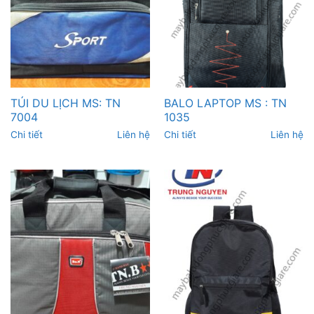
TÚI DU LỊCH MS: TN
BALO LAPTOP MS : TN
7004
1035
Chi tiết
Liên hệ
Chi tiết
Liên hệ