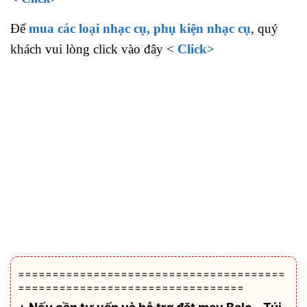
Để
mua các loại nhạc cụ, phụ kiện nhạc cụ
, quý
khách vui lòng click vào đây <
Click>
=======================================
=================================