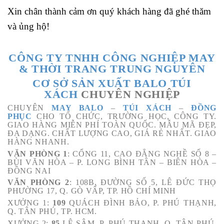
Xin chân thành cảm ơn quý khách hàng đã ghé thăm
và ủng hộ!
CÔNG TY TNHH CÔNG NGHIỆP MAY
& THỜI TRANG TRUNG NGUYÊN
CƠ SỞ SẢN XUẤT BALO TÚI
XÁCH
CHUYÊN NGHIỆP
CHUYÊN
MAY BALO
–
TÚI XÁCH
–
ĐỒNG
PHỤC
CHO TỔ CHỨC, TRƯỜNG HỌC, CÔNG TY.
GIAO HÀNG MIỄN PHÍ TOÀN QUỐC. MẪU MÃ ĐẸP,
ĐA DẠNG. CHẤT LƯỢNG CAO, GIÁ RẺ NHẤT. GIAO
HÀNG NHANH.
VĂN PHÒNG 1
: CỔNG 11, CAO ĐẲNG NGHỀ SỐ 8 –
BÙI VĂN HÒA – P. LONG BÌNH TÂN – BIÊN HÒA –
ĐỒNG NAI
VĂN PHÒNG 2
: 108B, ĐƯỜNG SỐ 5, LÊ ĐỨC THỌ
PHƯỜNG 17, Q. GÒ VẤP, TP. HỒ CHÍ MINH
XƯỞNG 1:
109
QUÁCH ĐÌNH BẢO, P. PHÚ THẠNH,
Q. TÂN PHÚ, TP. HCM.
XƯỞNG 2:
85
LÊ SÂM, P. PHÚ THẠNH, Q. TÂN PHÚ.