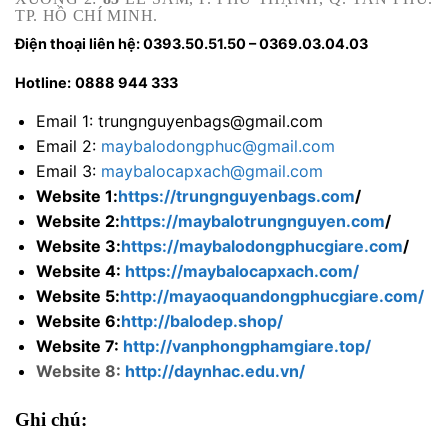
TP. HỒ CHÍ MINH.
Điện thoại liên hệ: 0393.50.51.50 – 0369.03.04.03
Hotline:
0888 944 333
Email 1: trungnguyenbags@gmail.com
Email 2:
maybalodongphuc@gmail.com
Email 3:
maybalocapxach@gmail.com
Website 1:
https://trungnguyenbags.com
/
Website 2:
https://maybalotrungnguyen.com
/
Website 3:
https://maybalodongphucgiare.com
/
Website 4:
https://maybalocapxach.com/
Website 5:
http://mayaoquandongphucgiare.com/
Website 6:
http://balodep.shop/
Website 7:
http://vanphongphamgiare.top/
Website 8:
http://daynhac.edu.vn/
Ghi chú: