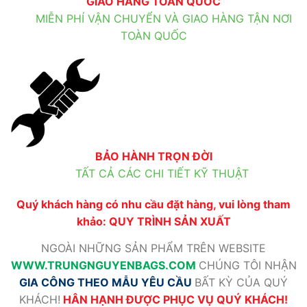
GIAO HÀNG TOÀN QUỐC
MIỄN PHÍ VẬN CHUYỂN VÀ GIAO HÀNG TẬN NƠI
TOÀN QUỐC
BẢO HÀNH TRỌN ĐỜI
TẤT CẢ CÁC CHI TIẾT KỸ THUẬT
Quý khách hàng có nhu cầu đặt hàng, vui lòng tham
khảo:
QUY TRÌNH SẢN XUẤT
NGOÀI NHỮNG SẢN PHẨM TRÊN WEBSITE
WWW
.TRUNGNGUYENBAGS.COM
CHÚNG TÔI NHẬN
GIA CÔNG THEO MẪU YÊU CẦU
BẤT KỲ CỦA QUÝ
KHÁCH!
HÂN HẠNH ĐƯỢC PHỤC VỤ QUÝ KHÁCH!