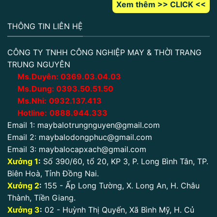
Xem thêm >> CLICK <<
THÔNG TIN LIÊN HỆ
CÔNG TY TNHH CÔNG NGHIỆP MAY & THỜI TRANG
TRUNG NGUYÊN
Ms.Duyên:
0
369.03.04.03
Ms.Dung:
0393.50.51.50
Ms.Nhi:
0932.137.413
Hotline:
0888.944.333
Email 1:
maybalotrungnguyen@gmail.com
Email 2:
maybalodongphuc@gmail.com
Email 3:
maybalocapxach@gmail.com
Xưởng 1
:
Số 390/60, tổ 20, KP 3, P. Long Bình Tân, TP.
Biên Hoà, Tỉnh Đồng Nai.
Xưởng 2
:
155 - Ấp Long Tường, X. Long An, H. Châu
Thành, Tiền Giang.
Xưởng 3
:
02 - Huỳnh Thị Quyến, Xã Bình Mỹ, H. Củ