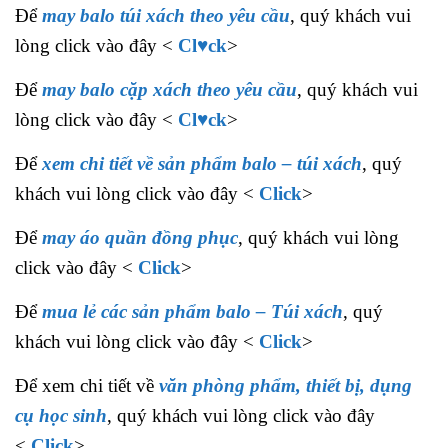
Để
may balo túi xách theo yêu cầu
, quý khách vui
lòng click vào đây <
Cl♥ck
>
Để
may balo cặp xách theo yêu cầu
, quý khách vui
lòng click vào đây <
Cl♥ck
>
Để
xem chi tiết về sản phẩm balo – túi xách
, quý
khách vui lòng click vào đây <
Click
>
Để
may áo quần đồng phục
, quý khách vui lòng
click vào đây <
Click
>
Để
mua lẻ các sản phẩm balo – Túi xách
, quý
khách vui lòng click vào đây <
Click
>
Để xem chi tiết về
văn phòng phẩm, thiết bị, dụng
cụ học sinh
, quý khách vui lòng click vào đây
<
Click
>