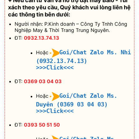
+ Nếu cần tư vấn và hỗ trợ
đặt may Balo - Túi
xách theo yêu cầu
, Quý khách vui lòng liên hệ
các thông tin bên dưới:
Người nhận: P.Kinh doanh – Công Ty Tnhh Công
Nghiệp May & Thời Trang Trung Nguyên.
ĐT:
0932.13.74.13
Goi/Chat Zalo Ms. Nhi
Hoặc
(0932.13.74.13)
>>>Click<<<
ĐT:
0369 03 04 03
Goi/Chat Zalo Ms.
Hoặc
Duyên (0369 03 04 03)
>>>Click<<<
ĐT:
0393 50 51 50