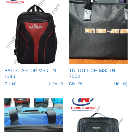
BALO LAPTOP MS : TN
TÚI DU LỊCH MS: TN
1046
7002
Chi tiết
Liên hệ
Chi tiết
Liên hệ