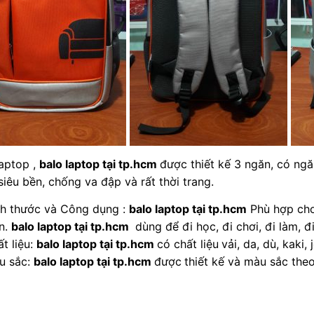
laptop ,
balo laptop tại tp.hcm
được thiết kế 3 ngăn, có ngă
siêu bền, chống va đập và rất thời trang.
ch thước và Công dụng :
balo laptop tại tp.hcm
Phù hợp cho 
n.
balo laptop tại tp.hcm
dùng để đi học, đi chơi, đi làm, đi
t liệu:
balo laptop tại tp.hcm
có chất liệu
vải, da, dù, kaki
u sắc:
balo laptop tại tp.hcm
được
thiết kế và màu sắc the