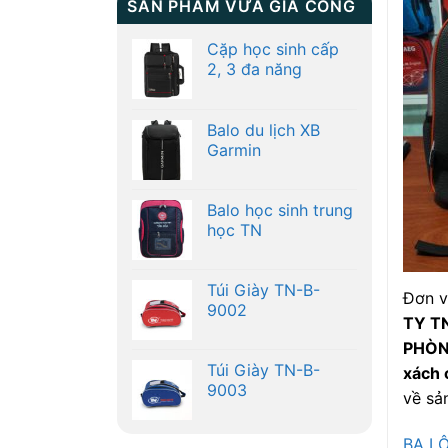
SẢN PHẨM VỪA GIA CÔNG
Cặp học sinh cấp
2, 3 đa năng
Balo du lịch XB
Garmin
Balo học sinh trung
học TN
Túi Giày TN-B-
Đơn v
9002
TY T
PHÒN
Túi Giày TN-B-
xách 
9003
về sả
BA L