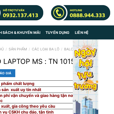
H SÁCH & KHUYẾN MÃI
TUYỂN DỤNG
LIÊN HỆ
HỦ
/
SẢN PHẨM
/
CÁC LOẠI BA LÔ
/
BALO
 LAPTOP MS : TN 1015
ÁO GIÁ
 phẩm chất lượng
 sản xuất uy tín nhất
n phí vận chuyển và giao hàng tận nơi toàn
ốc
 xuất, gia công theo yêu cầu
h vụ CSKH chu đáo, tận tình