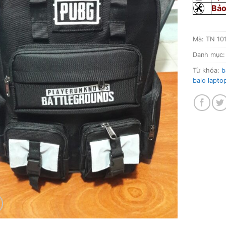
Bảo
Mã:
TN 10
Danh mục
Từ khóa:
b
balo lapto