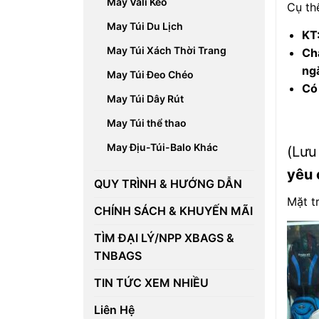
May Vali Kéo
Cụ th
May Túi Du Lịch
KT
May Túi Xách Thời Trang
Chấ
ngă
May Túi Đeo Chéo
Có 
May Túi Dây Rút
May Túi thể thao
May Địu-Túi-Balo Khác
(Lưu
yêu 
QUY TRÌNH & HƯỚNG DẪN
Mặt t
CHÍNH SÁCH & KHUYẾN MÃI
TÌM ĐẠI LÝ/NPP XBAGS &
TNBAGS
TIN TỨC XEM NHIỀU
Liên Hệ