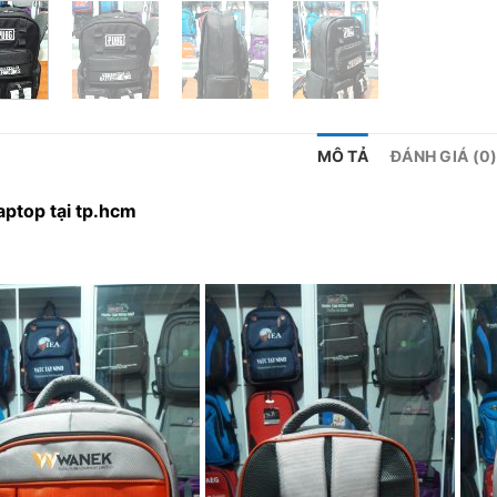
MÔ TẢ
ĐÁNH GIÁ (0
laptop tại tp.hcm