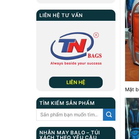
LIÊN HỆ TƯ VẤN
LIÊN HỆ
Mặt 
TÌM KIẾM SẢN PHẨM
Tìm
kiếm:
NHẬN MAY BALO – TÚI
XÁCH THEO YÊU CẦU