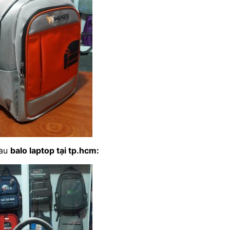
sau
balo laptop tại tp.hcm
: