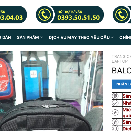
G DẪN
SẢN PHẨM
DỊCH VỤ MAY THEO YÊU CẦU
CHÍN
TRANG C
LAPTOP
BALO
NHẬN B
Sản
Nhà
Miễ
qu
Sản
Dịc