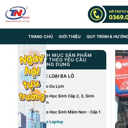
Skip
to
content
TRANG CHỦ
GIỚI THIỆU
QUY TRÌNH & HƯỚN
DANH MỤC SẢN PHẨM
MAY THEO YÊU CẦU
THÔNG DỤNG
CÁC LOẠI BA LÔ
Balo Du Lịch
Balo Học Sinh Cấp 2, 3, Sinh
Viên
Balo Học Sinh Mầm Non - Cấp 1
Balo Laptop