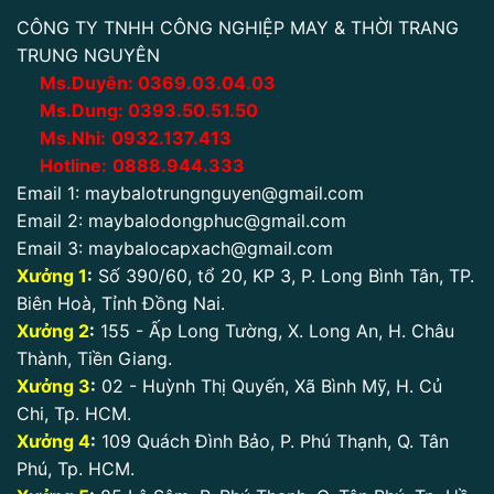
CÔNG TY TNHH CÔNG NGHIỆP MAY & THỜI TRANG
TRUNG NGUYÊN
Ms.Duyên:
0
369.03.04.03
Ms.Dung:
0393.50.51.50
Ms.Nhi:
0932.137.413
Hotline:
0888.944.333
Email 1:
maybalotrungnguyen@gmail.com
Email 2:
maybalodongphuc@gmail.com
Email 3:
maybalocapxach@gmail.com
Xưởng 1
:
Số 390/60, tổ 20, KP 3, P. Long Bình Tân, TP.
Biên Hoà, Tỉnh Đồng Nai.
Xưởng 2
:
155 - Ấp Long Tường, X. Long An, H. Châu
Thành, Tiền Giang.
Xưởng 3
:
02 - Huỳnh Thị Quyến, Xã Bình Mỹ, H. Củ
Chi, Tp. HCM.
Xưởng 4
:
109 Quách Đình Bảo, P. Phú Thạnh, Q. Tân
Phú, Tp. HCM.