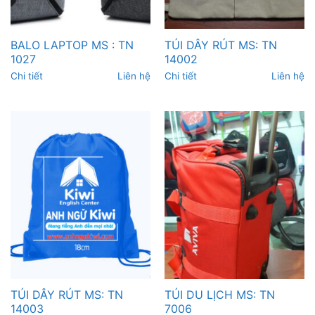
BALO LAPTOP MS : TN
TÚI DÂY RÚT MS: TN
1027
14002
Chi tiết
Liên hệ
Chi tiết
Liên hệ
TÚI DÂY RÚT MS: TN
TÚI DU LỊCH MS: TN
14003
7006