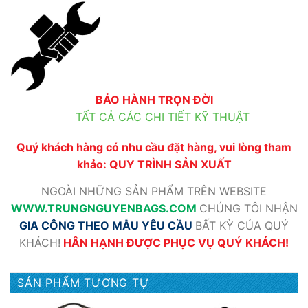
BẢO HÀNH TRỌN ĐỜI
TẤT CẢ CÁC CHI TIẾT KỸ THUẬT
Quý khách hàng có nhu cầu đặt hàng, vui lòng tham
khảo:
QUY TRÌNH SẢN XUẤT
NGOÀI NHỮNG SẢN PHẨM TRÊN WEBSITE
WWW
.TRUNGNGUYENBAGS.COM
CHÚNG TÔI NHẬN
GIA CÔNG THEO MẪU YÊU CẦU
BẤT KỲ CỦA QUÝ
KHÁCH!
HÂN HẠNH ĐƯỢC PHỤC VỤ QUÝ KHÁCH!
SẢN PHẨM TƯƠNG TỰ