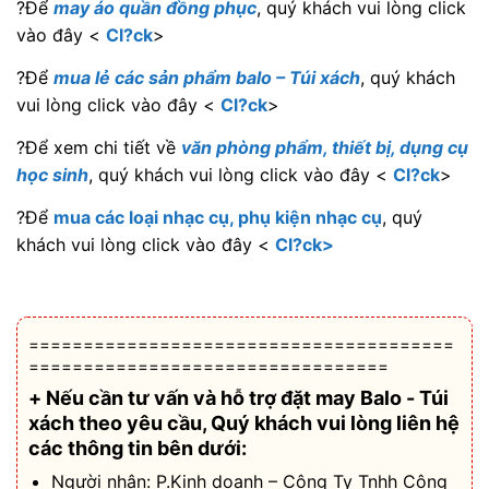
?Để
may áo quần đồng phục
, quý khách vui lòng click
vào đây <
Cl?ck
>
?Để
mua lẻ các sản phẩm balo – Túi xách
, quý khách
vui lòng click vào đây <
Cl?ck
>
?Để xem chi tiết về
văn phòng phẩm, thiết bị, dụng cụ
học sinh
, quý khách vui lòng click vào đây <
Cl?ck
>
?Để
mua các loại nhạc cụ, phụ kiện nhạc cụ
, quý
khách vui lòng click vào đây <
Cl?ck>
=======================================
=================================
+ Nếu cần tư vấn và hỗ trợ
đặt may Balo - Túi
xách theo yêu cầu
, Quý khách vui lòng liên hệ
các thông tin bên dưới:
Người nhận: P.Kinh doanh – Công Ty Tnhh Công