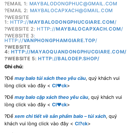
?EMAIL 1:
MAYBALODONGPHUC@GMAIL.COM
?EMAIL 2:
MAYBALOCAPXACH@GMAIL.COM
?WEBSITE
1:
HTTP://
MAYBALODONGPHUCGIARE.COM
/
?WEBSITE 2:
HTTP://
MAYBALOCAPXACH.COM
/
?WEBSITE 3
:
HTTP://
VANPHONGPHAMGIARE.TOP
/
?WEBSITE
4:
HTTP://MAYAOQUANDONGPHUCGIARE.COM/
?WEBSITE 5:
HTTP://BALODEP.SHOP/
Ghi chú:
?Để
may balo túi xách theo yêu cầu
, quý khách vui
lòng click vào đây <
Cl♥ck
>
?Để
may balo cặp xách theo yêu cầu
, quý khách vui
lòng click vào đây <
Cl♥ck
>
?Để
xem chi tiết về sản phẩm balo – túi xách
, quý
khách vui lòng click vào đây <
Cl?ck
>