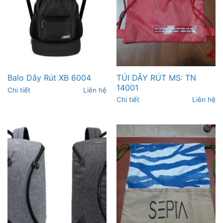
TÚI DÂY RÚT MS: TN
Balo Dây Rút XB 6004
14001
Chi tiết
Liên hệ
Chi tiết
Liên hệ