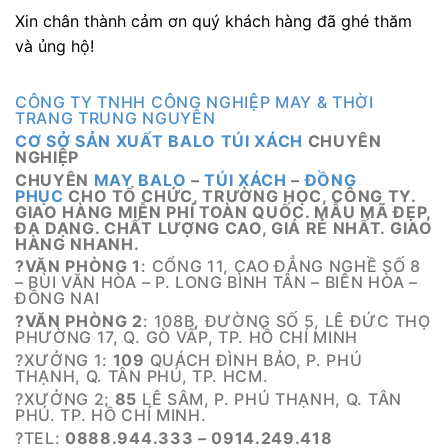
Xin chân thành cảm ơn quý khách hàng đã ghé thăm
và ủng hộ!
CÔNG TY TNHH CÔNG NGHIỆP MAY & THỜI
TRANG TRUNG NGUYÊN
CƠ SỞ SẢN XUẤT BALO TÚI XÁCH
CHUYÊN
NGHIỆP
CHUYÊN
MAY BALO
–
TÚI XÁCH
–
ĐỒNG
PHỤC
CHO TỔ CHỨC, TRƯỜNG HỌC, CÔNG TY.
GIAO HÀNG MIỄN PHÍ TOÀN QUỐC. MẪU MÃ ĐẸP,
ĐA DẠNG. CHẤT LƯỢNG CAO, GIÁ RẺ NHẤT. GIAO
HÀNG NHANH.
?VĂN PHÒNG 1
: CỔNG 11, CAO ĐẲNG NGHỀ SỐ 8
– BÙI VĂN HÒA – P. LONG BÌNH TÂN – BIÊN HÒA –
ĐỒNG NAI
?VĂN PHÒNG 2
: 108B, ĐƯỜNG SỐ 5, LÊ ĐỨC THỌ
PHƯỜNG 17, Q. GÒ VẤP, TP. HỒ CHÍ MINH
?XƯỞNG 1:
109
QUÁCH ĐÌNH BẢO, P. PHÚ
THẠNH, Q. TÂN PHÚ, TP. HCM.
?XƯỞNG 2:
85
LÊ SÂM, P. PHÚ THẠNH, Q. TÂN
PHÚ. TP. HỒ CHÍ MINH.
?TEL:
0888.944.333 – 0914.249.418