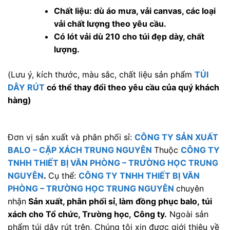
Chất liệu: dù áo mưa, vải canvas, các loại
vải chất lượng theo yêu cầu.
Có lót vải dù 210 cho túi đẹp dày, chất
lượng.
(Lưu ý, kích thước, màu sắc, chất liệu sản phẩm
TÚI
DÂY RÚT
có thể thay đổi theo yêu cầu của quý khách
hàng)
Đơn vị sản xuất và phân phối sỉ:
CÔNG TY SẢN XUẤT
BALO
–
CẶP XÁCH TRUNG NGUYÊN
Thuộc
CÔNG TY
TNHH THIẾT BỊ
VĂN PHÒNG
– TRƯỜNG HỌC
TRUNG
NGUYÊN
.
Cụ thể:
CÔNG TY TNHH THIẾT BỊ VĂN
PHÒNG – TRƯỜNG HỌC
TRUNG NGUYÊN
chuyên
nhận
Sản xuất, phân phối sỉ, làm đồng phục balo, túi
xách cho Tổ chức, Trường học, Công ty.
Ngoài sản
phẩm túi dây rút trên, Chúng tôi xin được giới thiệu về