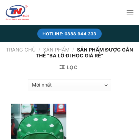
Skip
to
content
HOTLINE: 0888.944.333
TRANG CHỦ
/
SẢN PHẨM
/
SẢN PHẨM ĐƯỢC GẮN
THẺ “BA LÔ ĐI HỌC GIÁ RẺ”
LỌC