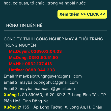
học, cơ quan, tổ chức,..trong và ngoài nước
Xem thêm >> CLICK <<
THÔNG TIN LIÊN HỆ
CÔNG TY TNHH CÔNG NGHIỆP MAY & THỜI TRANG
TRUNG NGUYÊN
Ms.Duyên:
0
369.03.04.03
Ms.Dung:
0393.50.51.50
Ms.Nhi:
0932.137.413
Hotline:
0888.944.333
Email 1:
maybalotrungnguyen@gmail.com
Email 2:
maybalodongphuc@gmail.com
Email 3:
maybalocapxach@gmail.com
Xưởng 1
:
Số 390/60, tổ 20, KP 3, P. Long Bình Tân, TP.
Biên Hoà, Tỉnh Đồng Nai.
Xưởng 2
:
155 - Ấp Long Tường, X. Long An, H. Châu