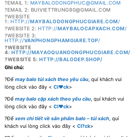
?EMAIL 1:
MAYBALODONGPHUC@GMAIL.COM
?EMAIL 2: BUIVIETTRUNG80@GMAIL.COM
?WEBSITE
1:
HTTP://
MAYBALODONGPHUCGIARE.COM
/
?WEBSITE 2:
HTTP://
MAYBALOCAPXACH.COM
/
?WEBSITE 3
:
HTTP://
VANPHONGPHAMGIARE.TOP
/
?WEBSITE
4:
HTTP://MAYAOQUANDONGPHUCGIARE.COM/
?WEBSITE 5:
HTTP://BALODEP.SHOP/
Ghi chú:
?Để
may balo túi xách theo yêu cầu
, quí khách vui
lòng click vào đây <
Cl♥ck
>
?Để
may balo cặp xách theo yêu cầu
, quí khách vui
lòng click vào đây <
Cl♥ck
>
?Để
xem chi tiết về sản phẩm balo – túi xách
, quí
khách vui lòng click vào đây <
Cl?ck
>