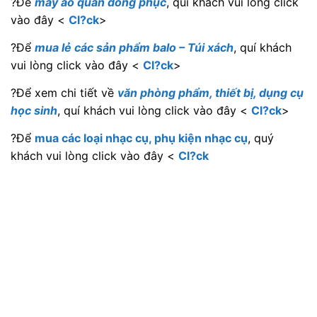
?Để
may áo quần đồng phục
, quí khách vui lòng click
vào đây <
Cl?ck
>
?Để
mua lẻ các sản phẩm balo – Túi xách
, quí khách
vui lòng click vào đây <
Cl?ck
>
?Để xem chi tiết về
văn phòng phẩm, thiết bị, dụng cụ
học sinh
, quí khách vui lòng click vào đây <
Cl?ck
>
?Để
mua các loại nhạc cụ, phụ kiện nhạc cụ
, quý
khách vui lòng click vào đây <
Cl?ck