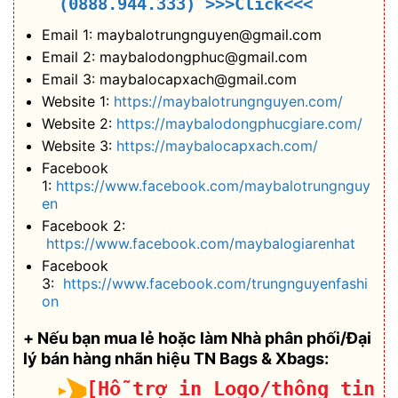
(0888.944.333)
>>>Click<<<
Email 1: maybalotrungnguyen@gmail.com
Email 2: maybalodongphuc@gmail.com
Email 3: maybalocapxach@gmail.com
Website 1:
https://maybalotrungnguyen.com/
Website 2:
https://maybalodongphucgiare.com/
Website 3:
https://maybalocapxach.com/
Facebook
1:
https://www.facebook.com/maybalotrungnguy
en
Facebook 2:
https://www.facebook.com/maybalogiarenhat
Facebook
3:
https://www.facebook.com/trungnguyenfashi
on
+ Nếu bạn mua lẻ hoặc làm Nhà phân phối/Đại
lý bán hàng nhãn hiệu TN Bags & Xbags:
[Hỗ trợ in Logo/thông tin