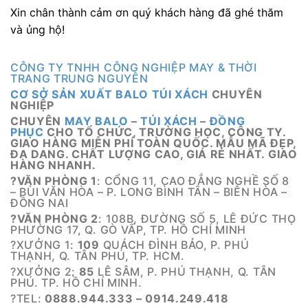
Xin chân thành cảm ơn quý khách hàng đã ghé thăm
và ủng hộ!
CÔNG TY TNHH CÔNG NGHIỆP MAY & THỜI
TRANG TRUNG NGUYÊN
CƠ SỞ SẢN XUẤT BALO TÚI XÁCH
CHUYÊN
NGHIỆP
CHUYÊN
MAY BALO
–
TÚI XÁCH
–
ĐỒNG
PHỤC
CHO TỔ CHỨC, TRƯỜNG HỌC, CÔNG TY.
GIAO HÀNG MIỄN PHÍ TOÀN QUỐC. MẪU MÃ ĐẸP,
ĐA DANG. CHẤT LƯỢNG CAO, GIÁ RẺ NHẤT. GIAO
HÀNG NHANH.
?VĂN PHÒNG 1
: CỔNG 11, CAO ĐẲNG NGHỀ SỐ 8
– BÙI VĂN HÒA – P. LONG BÌNH TÂN – BIÊN HÒA –
ĐỒNG NAI
?VĂN PHÒNG 2
: 108B, ĐƯỜNG SỐ 5, LÊ ĐỨC THỌ
PHƯỜNG 17, Q. GÒ VẤP, TP. HỒ CHÍ MINH
?XƯỞNG 1:
109
QUÁCH ĐÌNH BẢO, P. PHÚ
THẠNH, Q. TÂN PHÚ, TP. HCM.
?XƯỞNG 2:
85
LÊ SÂM, P. PHÚ THẠNH, Q. TÂN
PHÚ. TP. HỒ CHÍ MINH.
?TEL:
0888.944.333 – 0914.249.418