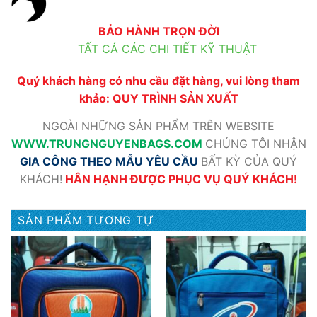
BẢO HÀNH TRỌN ĐỜI
TẤT CẢ CÁC CHI TIẾT KỸ THUẬT
Quý khách hàng có nhu cầu đặt hàng, vui lòng tham
khảo:
QUY TRÌNH SẢN XUẤT
NGOÀI NHỮNG SẢN PHẨM TRÊN WEBSITE
WWW
.TRUNGNGUYENBAGS.COM
CHÚNG TÔI NHẬN
GIA CÔNG THEO MẪU YÊU CẦU
BẤT KỲ CỦA QUÝ
KHÁCH!
HÂN HẠNH ĐƯỢC PHỤC VỤ QUÝ KHÁCH!
SẢN PHẨM TƯƠNG TỰ