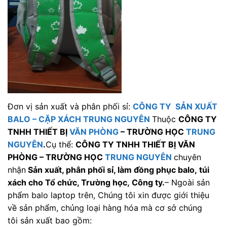
Đơn vị sản xuất và phân phối sỉ:
CÔNG TY SẢN XUẤT
BALO
–
CẶP XÁCH TRUNG NGUYÊN
Thuộc
CÔNG TY
TNHH THIẾT BỊ
VĂN PHÒNG
– TRƯỜNG HỌC
TRUNG
NGUYÊN
.
Cụ thể:
CÔNG TY TNHH THIẾT BỊ VĂN
PHÒNG – TRƯỜNG HỌC
TRUNG NGUYÊN
chuyên
nhận
Sản xuất, phân phối sỉ, làm đồng phục balo, túi
xách cho Tổ chức, Trường học, Công ty.
– Ngoài sản
phẩm balo laptop trên, Chúng tôi xin được giới thiệu
về sản phẩm, chủng loại hàng hóa mà cơ sở chúng
tôi sản xuất bao gồm: