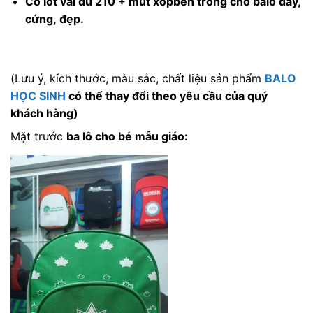
Có lót vải dù 210 + mút xốp
bên trong cho balo dày,
cứng,
đẹp.
(Lưu ý, kích thước, màu sắc, chất liệu sản phẩm
BALO
HỌC SINH
có thể thay đổi theo yêu cầu của quý
khách hàng)
Mặt trước
ba lô cho bé mẫu giáo
: