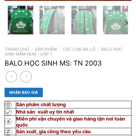
TRANG CHỦ
/
SẢN PHẨM
/
CÁC LOẠI BA LÔ
/
BALO HỌC
SINH MẦM NON - CẤP 1
BALO HỌC SINH MS: TN 2003
NHẬN BÁO GIÁ
Sản phẩm chất lượng
Nhà sản xuất uy tín nhất
Miễn phí vận chuyển và giao hàng tận nơi toàn
quốc
Sản xuất, gia công theo yêu cầu