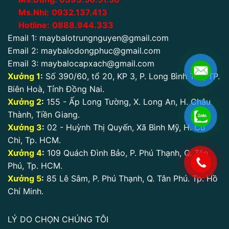
Ms.Nhi:
0932.137.413
Hotline:
0888.944.333
Email 1:
maybalotrungnguyen@gmail.com
Email 2:
maybalodongphuc@gmail.com
Email 3:
maybalocapxach@gmail.com
Xưởng 1
:
Số 390/60, tổ 20, KP 3, P. Long Bình Tân, TP.
Biên Hoà, Tỉnh Đồng Nai.
Xưởng 2
:
155 - Ấp Long Tường, X. Long An, H. Châu
Thành, Tiền Giang.
Xưởng 3
:
02 - Huỳnh Thị Quyến, Xã Bình Mỹ, H. Củ
Chi, Tp. HCM.
Xưởng 4
:
109 Quách Đình Bảo, P. Phú Thạnh, Q. Tân
.
Phú, Tp. HCM.
Xưởng 5
:
85 Lê Sâm, P. Phú Thạnh, Q. Tân Phú. Tp. Hồ
Chí Minh.
LÝ DO CHỌN CHÚNG TÔI