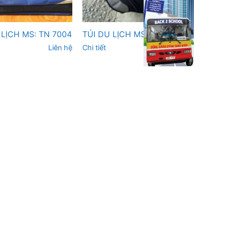
 LỊCH MS: TN 7004
TÚI DU LỊCH MS: TN 7003
Liên hệ
Chi tiết
Liên hệ