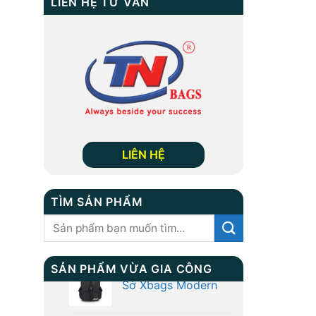
LIÊN HỆ TƯ VẤN
LIÊN HỆ
TÌM SẢN PHẨM
Tìm
kiếm:
SẢN PHẨM VỪA GIA CÔNG
BALO DU LỊCH MS:
TN 3002