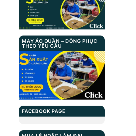
TN 9004
Balo học sinh XB
3201
MAY ÁO QUẦN – ĐỒNG PHỤC
CẶP LAPTOP MS:
THEO YÊU CẦU
TN 4003
Balo Laptop Công
Sở Xbags Modern
FACEBOOK PAGE
MUA LẺ HOẶC LÀM ĐẠI