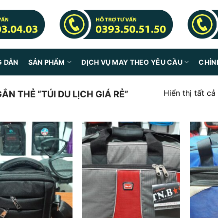
G DẪN
SẢN PHẨM
DỊCH VỤ MAY THEO YÊU CẦU
CHÍN
Hiển thị tất cả
 THẺ “TÚI DU LỊCH GIÁ RẺ”