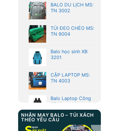
TÚI ĐEO CHÉO MS:
TN 9004
Balo học sinh XB
3201
CẶP LAPTOP MS:
TN 4003
Balo Laptop Công
Sở Xbags Modern
BALO DU LỊCH MS:
TN 3002
NHẬN MAY BALO – TÚI XÁCH
THEO YÊU CẦU
TÚI ĐEO CHÉO MS: