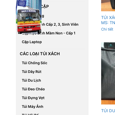
CÁC LOẠI CẶP
Cặp Đa Năng
TÚI X
MS: TN
Cặp Học Sinh Cấp 2, 3, Sinh Viên
Chi tiết
Cặp Học Sinh Mầm Non - Cấp 1
Cặp Laptop
CÁC LOẠI TÚI XÁCH
Túi Chống Sốc
Túi Dây Rút
Túi Du Lịch
Túi Đeo Chéo
Túi Đựng Vợt
Túi Máy Ảnh
TÚI DU