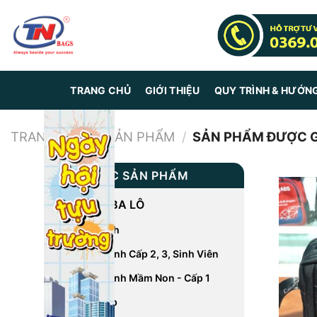
Skip
to
content
TRANG CHỦ
GIỚI THIỆU
QUY TRÌNH & HƯỚN
TRANG CHỦ
/
SẢN PHẨM
/
SẢN PHẨM ĐƯỢC GẮN
DANH MỤC SẢN PHẨM
CÁC LOẠI BA LÔ
Balo Du Lịch
Balo Học Sinh Cấp 2, 3, Sinh Viên
Balo Học Sinh Mầm Non - Cấp 1
Balo Laptop