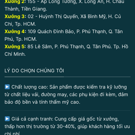
Xưởng 2
:
155 - Ấp Long Tường, X. Long An, H. Châu
Thành, Tiền Giang.
Xưởng 3
:
02 - Huỳnh Thị Quyến, Xã Bình Mỹ, H. Củ
Chi, Tp. HCM.
Xưởng 4
:
109 Quách Đình Bảo, P. Phú Thạnh, Q. Tân
Phú, Tp. HCM.
Xưởng 5
:
85 Lê Sâm, P. Phú Thạnh, Q. Tân Phú. Tp. Hồ
Chí Minh.
LÝ DO CHỌN CHÚNG TÔI
Chất lượng cao: Sản phẩm được kiểm tra kỹ lưỡng
từ chất liệu vải, đường may, các phụ kiện đi kèm, đảm
bảo độ bền và tính thẩm mỹ cao.
Giá cả cạnh tranh: Cung cấp giá gốc từ xưởng,
thấp hơn thị trường từ 30-40%, giúp khách hàng tối ưu
chi phí.