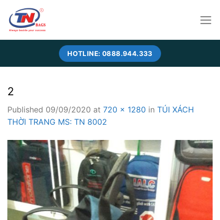
Skip
to
content
HOTLINE: 0888.944.333
2
Published
09/09/2020
at
720 × 1280
in
TÚI XÁCH
THỜI TRANG MS: TN 8002