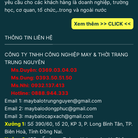
yêu cầu cho các khách hàng là doanh nghiệp, trường
học, cơ quan, tổ chức,..trong và ngoài nước
Xem thêm >> CLICK <<
THÔNG TIN LIÊN HỆ
CÔNG TY TNHH CÔNG NGHIỆP MAY & THỜI TRANG
TRUNG NGUYÊN
Ms.Duyên:
0
369.03.04.03
Ms.Dung:
0393.50.51.50
Ms.Nhi:
0932.137.413
Hotline:
0888.944.333
Email 1:
maybalotrungnguyen@gmail.com
Email 2:
maybalodongphuc@gmail.com
Email 3:
maybalocapxach@gmail.com
Xưởng 1
:
Số 390/60, tổ 20, KP 3, P. Long Bình Tân, TP.
Biên Hoà, Tỉnh Đồng Nai.