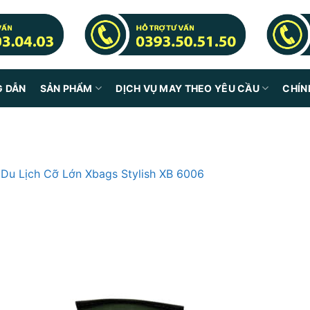
G DẪN
SẢN PHẨM
DỊCH VỤ MAY THEO YÊU CẦU
CHÍN
 Du Lịch Cỡ Lớn Xbags Stylish XB 6006