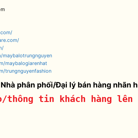
om
.com/
are.com/
m/
m/maybalotrungnguyen
om/maybalogiarenhat
m/trungnguyenfashion
 Nhà phân phối/Đại lý bán hàng nhãn 
o/thông tin khách hàng lên 