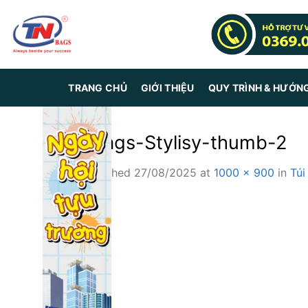
Skip
to
content
TRANG CHỦ
GIỚI THIỆU
QUY TRÌNH & HƯỚN
Xbags-Stylisy-thumb-2
Published
27/08/2025
at
1000 × 900
in
Túi