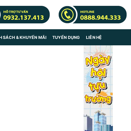
H SÁCH & KHUYẾN MÃI
TUYỂN DỤNG
LIÊN HỆ