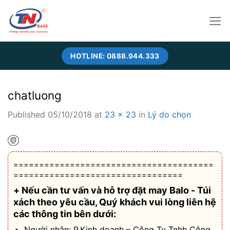
Skip
to
content
HOTLINE: 0888.944.333
chatluong
Published
05/10/2018
at
23 × 23
in
Lý do chọn
=======================================
=================================
+ Nếu cần tư vấn và hỗ trợ
đặt may Balo - Túi
xách theo yêu cầu
, Quý khách vui lòng liên hệ
các thông tin bên dưới:
Người nhận: P.Kinh doanh – Công Ty Tnhh Công