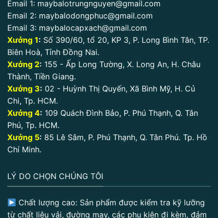
Email 1:
maybalotrungnguyen@gmail.com
Email 2:
maybalodongphuc@gmail.com
Email 3:
maybalocapxach@gmail.com
Xưởng 1
:
Số 390/60, tổ 20, KP 3, P. Long Bình Tân, TP.
Biên Hoà, Tỉnh Đồng Nai.
Xưởng 2
:
155 - Ấp Long Tường, X. Long An, H. Châu
Thành, Tiền Giang.
Xưởng 3
:
02 - Huỳnh Thị Quyến, Xã Bình Mỹ, H. Củ
Chi, Tp. HCM.
Xưởng 4
:
109 Quách Đình Bảo, P. Phú Thạnh, Q. Tân
Phú, Tp. HCM.
Xưởng 5
:
85 Lê Sâm, P. Phú Thạnh, Q. Tân Phú. Tp. Hồ
Chí Minh.
LÝ DO CHỌN CHÚNG TÔI
Chất lượng cao: Sản phẩm được kiểm tra kỹ lưỡng
từ chất liệu vải, đường may, các phụ kiện đi kèm, đảm