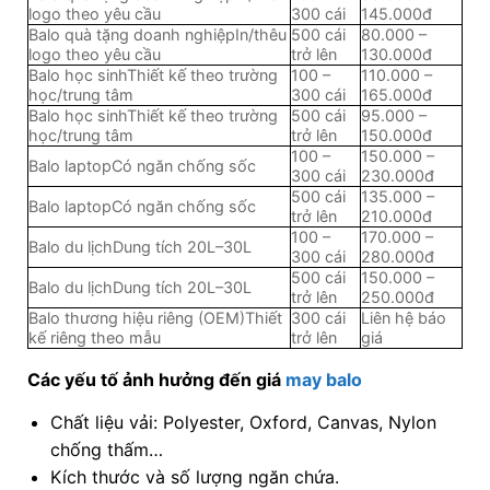
logo theo yêu cầu
300 cái
145.000đ
Balo quà tặng doanh nghiệpIn/thêu
500 cái
80.000 –
logo theo yêu cầu
trở lên
130.000đ
Balo học sinhThiết kế theo trường
100 –
110.000 –
học/trung tâm
300 cái
165.000đ
Balo học sinhThiết kế theo trường
500 cái
95.000 –
học/trung tâm
trở lên
150.000đ
100 –
150.000 –
Balo laptopCó ngăn chống sốc
300 cái
230.000đ
500 cái
135.000 –
Balo laptopCó ngăn chống sốc
trở lên
210.000đ
100 –
170.000 –
Balo du lịchDung tích 20L–30L
300 cái
280.000đ
500 cái
150.000 –
Balo du lịchDung tích 20L–30L
trở lên
250.000đ
Balo thương hiệu riêng (OEM)Thiết
300 cái
Liên hệ báo
kế riêng theo mẫu
trở lên
giá
Các yếu tố ảnh hưởng đến giá
may balo
Chất liệu vải: Polyester, Oxford, Canvas, Nylon
chống thấm…
Kích thước và số lượng ngăn chứa.