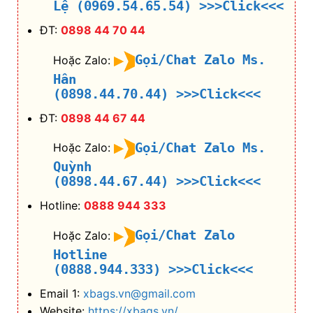
Lệ (0969.54.65.54)
>>>Click<<<
ĐT:
0898 44 70 44
Gọi/Chat Zalo Ms.
Hoặc Zalo:
Hân
(0898.44.70.44)
>>>Click<<<
ĐT:
0898 44 67 44
Gọi/Chat Zalo Ms.
Hoặc Zalo:
Quỳnh
(0898.44.67.44)
>>>Click<<<
Hotline:
0888 944 333
Gọi/Chat Zalo
Hoặc Zalo:
Hotline
(0888.944.333)
>>>Click<<<
Email 1:
xbags.vn@gmail.com
Website:
https://xbags.vn/