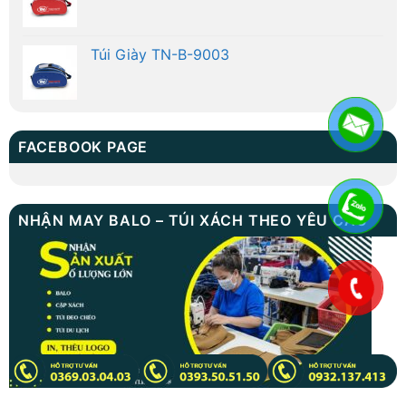
Túi Giày TN-B-9003
FACEBOOK PAGE
NHẬN MAY BALO – TÚI XÁCH THEO YÊU CẦU
.