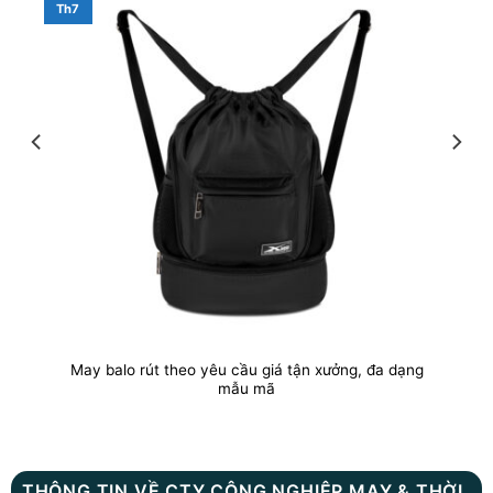
Th7
May balo rút theo yêu cầu giá tận xưởng, đa dạng
mẫu mã
THÔNG TIN VỀ CTY CÔNG NGHIỆP MAY & THỜI