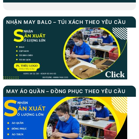
NHẬN MAY BALO – TÚI XÁCH THEO YÊU CẦU
MAY ÁO QUẦN – ĐỒNG PHỤC THEO YÊU CẦU