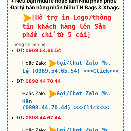
+ Nếu bạn mua lẻ hoặc làm Nhà phân phối/
Đại lý bán hàng nhãn hiệu TN Bags & Xbags:
[Hỗ trợ in Logo/thông
tin khách hàng lên Sản
phẩm chỉ từ 5 cái]
Thông tin liên hệ:
ĐT:
0969.54.65.54
Gọi/Chat Zalo Ms.
Hoặc Zalo:
Lệ (0969.54.65.54)
>>>Click<<<
ĐT:
0898 44 70 44
Gọi/Chat Zalo Ms.
Hoặc Zalo:
Hân
(0898.44.70.44)
>>>Click<<<
ĐT:
0898 44 67 44
Gọi/Chat Zalo Ms.
Hoặc Zalo: