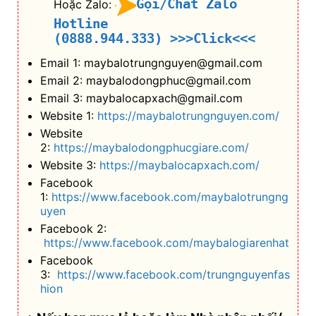
Gọi/Chat Zalo
Hoặc Zalo:
Hotline
(0888.944.333)
>>>Click<<<
Email 1: maybalotrungnguyen@gmail.com
Email 2: maybalodongphuc@gmail.com
Email 3: maybalocapxach@gmail.com
Website 1:
https://maybalotrungnguyen.com/
Website
2:
https://maybalodongphucgiare.com/
Website 3:
https://maybalocapxach.com/
Facebook
1:
https://www.facebook.com/maybalotrungng
uyen
Facebook 2:
https://www.facebook.com/maybalogiarenhat
Facebook
3:
https://www.facebook.com/trungnguyenfas
hion