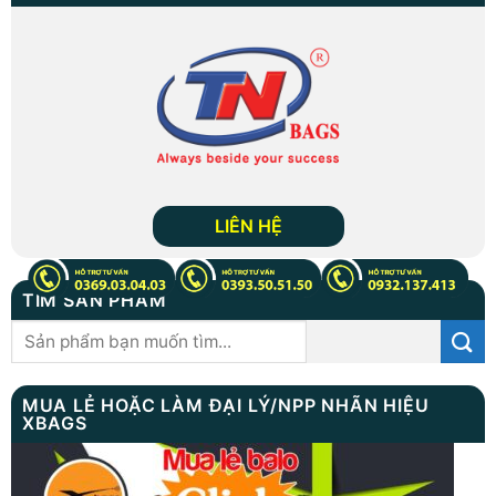
LIÊN HỆ
TÌM SẢN PHẨM
Tìm
kiếm:
MUA LẺ HOẶC LÀM ĐẠI LÝ/NPP NHÃN HIỆU
XBAGS