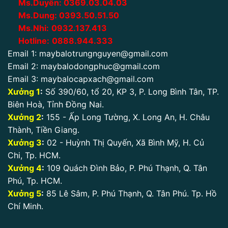
Ms.Duyên:
0
369.03.04.03
Ms.Dung:
0393.50.51.50
Ms.Nhi:
0932.137.413
Hotline:
0888.944.333
Email 1:
maybalotrungnguyen@gmail.com
Email 2:
maybalodongphuc@gmail.com
Email 3:
maybalocapxach@gmail.com
Xưởng 1
:
Số 390/60, tổ 20, KP 3, P. Long Bình Tân, TP.
Biên Hoà, Tỉnh Đồng Nai.
Xưởng 2
:
155 - Ấp Long Tường, X. Long An, H. Châu
Thành, Tiền Giang.
Xưởng 3
:
02 - Huỳnh Thị Quyến, Xã Bình Mỹ, H. Củ
Chi, Tp. HCM.
Xưởng 4
:
109 Quách Đình Bảo, P. Phú Thạnh, Q. Tân
Phú, Tp. HCM.
Xưởng 5
:
85 Lê Sâm, P. Phú Thạnh, Q. Tân Phú. Tp. Hồ
Chí Minh.