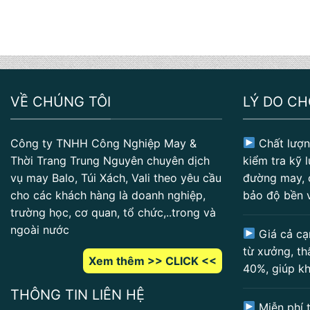
VỀ CHÚNG TÔI
LÝ DO C
Công ty TNHH Công Nghiệp May &
Chất lượn
Thời Trang Trung Nguyên chuyên dịch
kiểm tra kỹ l
vụ may Balo, Túi Xách, Vali theo yêu cầu
đường may, 
cho các khách hàng là doanh nghiệp,
bảo độ bền 
trường học, cơ quan, tổ chức,..trong và
ngoài nước
Giá cả cạ
từ xưởng, th
Xem thêm >> CLICK <<
40%, giúp kh
THÔNG TIN LIÊN HỆ
Miễn phí t