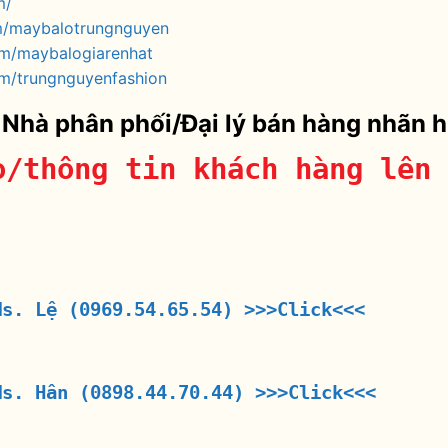
m/
m/maybalotrungnguyen
om/maybalogiarenhat
m/trungnguyenfashion
 Nhà phân phối/Đại lý bán hàng nhãn 
o/thông tin khách hàng lên 
Ms. Lệ (0969.54.65.54)
>>>Click<<<
Ms. Hân (0898.44.70.44)
>>>Click<<<