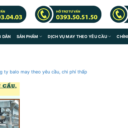
G DẪN
SẢN PHẨM
DỊCH VỤ MAY THEO YÊU CẦU
CHÍN
 ty balo may theo yêu cầu, chi phí thấp