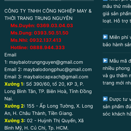
mẫu thử miễ
CÔNG TY TNHH CÔNG NGHIỆP MAY &
giá sản phẩm
THỜI TRANG TRUNG NGUYÊN
loạt. Hỗ trợ 
Ms.Duyên:
0
369.03.04.03
Ms.Dung:
0393.50.51.50
Miễn phí 
Ms.Nhi:
0932.137.413
bảo hành sả
Hotline:
0888.944.333
Email
Mẫu mã đ
1:
maybalotrungnguyen@gmail.com
nhiều phong
Email 2:
maybalodongphuc@gmail.com
và gu thẩm 
Email 3:
maybalocapxach@gmail.com
trang mới nh
Xưởng 1
:
Số 390/60, tổ 20, KP 3, P.
Long Bình Tân, TP. Biên Hoà, Tỉnh Đồng
Nai.
Được tư v
Xưởng 2
:
155 - Ấp Long Tường, X. Long
sản phẩm đú
An, H. Châu Thành, Tiền Giang.
sóc khách h
Xưởng 3
:
02 - Huỳnh Thị Quyến, Xã
Bình Mỹ, H. Củ Chi, Tp. HCM.