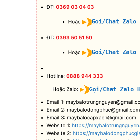
ĐT:
0369 03 04 03
Goi/Chat Zalo
Hoặc
ĐT:
0393 50 51 50
Goi/Chat Zalo
Hoặc
Hotline:
0888 944 333
Gọi/Chat Zalo 
Hoặc Zalo:
Email 1: maybalotrungnguyen@gmail.c
Email 2: maybalodongphuc@gmail.com
Email 3: maybalocapxach@gmail.com
Website 1:
https://maybalotrungnguyen
Website 2:
https://maybalodongphucgi