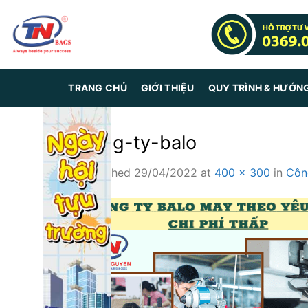
Skip
to
content
TRANG CHỦ
GIỚI THIỆU
QUY TRÌNH & HƯỚN
cong-ty-balo
Published
29/04/2022
at
400 × 300
in
Công