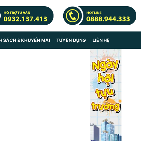
H SÁCH & KHUYẾN MÃI
TUYỂN DỤNG
LIÊN HỆ