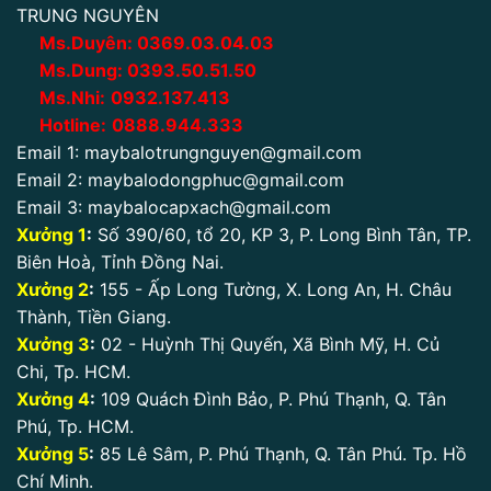
TRUNG NGUYÊN
Ms.Duyên:
0
369.03.04.03
Ms.Dung:
0393.50.51.50
Ms.Nhi:
0932.137.413
Hotline:
0888.944.333
Email 1:
maybalotrungnguyen@gmail.com
Email 2:
maybalodongphuc@gmail.com
Email 3:
maybalocapxach@gmail.com
Xưởng 1
:
Số 390/60, tổ 20, KP 3, P. Long Bình Tân, TP.
Biên Hoà, Tỉnh Đồng Nai.
Xưởng 2
:
155 - Ấp Long Tường, X. Long An, H. Châu
Thành, Tiền Giang.
Xưởng 3
:
02 - Huỳnh Thị Quyến, Xã Bình Mỹ, H. Củ
Chi, Tp. HCM.
Xưởng 4
:
109 Quách Đình Bảo, P. Phú Thạnh, Q. Tân
Phú, Tp. HCM.
Xưởng 5
:
85 Lê Sâm, P. Phú Thạnh, Q. Tân Phú. Tp. Hồ
Chí Minh.