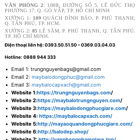
VĂN PHÒNG 2
: 108B, ĐƯỜNG SỐ 5, LÊ ĐỨC THỌ
PHƯỜNG 17, Q. GÒ VẤP, TP. HỒ CHÍ MINH
XƯỞNG 1:
109
QUÁCH ĐÌNH BẢO, P. PHÚ THẠNH,
Q. TÂN PHÚ, TP. HCM.
XƯỞNG 2:
85
LÊ SÂM, P. PHÚ THẠNH, Q. TÂN PHÚ.
TP. HỒ CHÍ MINH.
Điện thoại liên hệ: 0393.50.51.50 – 0369.03.04.03
Hotline:
0888 944 333
Email 1: trungnguyenbags@gmail.com
Email 2:
maybalodongphuc@gmail.com
Email 3:
maybalocapxach@gmail.com
Website 1:
https://trungnguyenbags.com
/
Website 2:
https://maybalotrungnguyen.com
/
Website 3:
https://maybalodongphucgiare.com
/
Website 4:
https://maybalocapxach.com/
Website 5:
http://mayaoquandongphucgiare.com/
Website 6:
http://balodep.shop/
Website 7:
http://vanphongphamgiare.top/