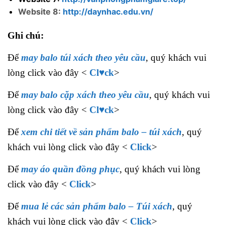
Website 8:
http://daynhac.edu.vn/
Ghi chú:
Để
may balo túi xách theo yêu cầu
, quý khách vui
lòng click vào đây <
Cl♥ck
>
Để
may balo cặp xách theo yêu cầu
, quý khách vui
lòng click vào đây <
Cl♥ck
>
Để
xem chi tiết về sản phẩm balo – túi xách
, quý
khách vui lòng click vào đây <
Click
>
Để
may áo quần đồng phục
, quý khách vui lòng
click vào đây <
Click
>
Để
mua lẻ các sản phẩm balo – Túi xách
, quý
khách vui lòng click vào đây <
Click
>