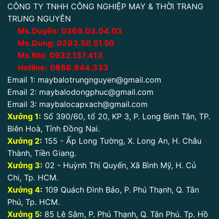
CÔNG TY TNHH CÔNG NGHIỆP MAY & THỜI TRANG
TRUNG NGUYÊN
Ms.Duyên:
0
369.03.04.03
Ms.Dung:
0393.50.51.50
Ms.Nhi:
0932.137.413
Hotline:
0888.944.333
Email 1:
maybalotrungnguyen@gmail.com
Email 2:
maybalodongphuc@gmail.com
Email 3:
maybalocapxach@gmail.com
Xưởng 1
:
Số 390/60, tổ 20, KP 3, P. Long Bình Tân, TP.
Biên Hoà, Tỉnh Đồng Nai.
Xưởng 2
:
155 - Ấp Long Tường, X. Long An, H. Châu
Thành, Tiền Giang.
Xưởng 3
:
02 - Huỳnh Thị Quyến, Xã Bình Mỹ, H. Củ
Chi, Tp. HCM.
Xưởng 4
:
109 Quách Đình Bảo, P. Phú Thạnh, Q. Tân
Phú, Tp. HCM.
Xưởng 5
:
85 Lê Sâm, P. Phú Thạnh, Q. Tân Phú. Tp. Hồ