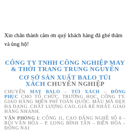
Xin chân thành cảm ơn quý khách hàng đã ghé thăm
và ủng hộ!
CÔNG TY TNHH CÔNG NGHIỆP MAY
& THỜI TRANG TRUNG NGUYÊN
CƠ SỞ SẢN XUẤT BALO TÚI
XÁCH
CHUYÊN NGHIỆP
CHUYÊN
MAY BALO
–
TÚI XÁCH
–
ĐỒNG
PHỤC
CHO TỔ CHỨC, TRƯỜNG HỌC, CÔNG TY.
GIAO HÀNG MIỄN PHÍ TOÀN QUỐC. MẪU MÃ ĐẸP,
ĐA DẠNG. CHẤT LƯỢNG CAO, GIÁ RẺ NHẤT. GIAO
HÀNG NHANH.
VĂN PHÒNG 1
: CỔNG 11, CAO ĐẲNG NGHỀ SỐ 8 –
BÙI VĂN HÒA – P. LONG BÌNH TÂN – BIÊN HÒA –
ĐỒNG NAI