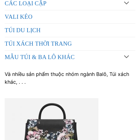
CÁC LOẠI CẶP
VALI KÉO
TÚI DU LỊCH
TÚI XÁCH THỜI TRANG
MẪU TÚI & BA LÔ KHÁC
Và nhiều sản phẩm thuộc nhóm ngành Balô, Túi xách
khác, . . .