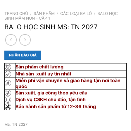
TRANG CHỦ
/
SẢN PHẨM
/
CÁC LOẠI BA LÔ
/
BALO HỌC
SINH MẦM NON - CẤP 1
BALO HỌC SINH MS: TN 2027
NHẬN BÁO GIÁ
Sản phẩm chất lượng
Nhà sản xuất uy tín nhất
Miễn phí vận chuyển và giao hàng tận nơi toàn
quốc
Sản xuất, gia công theo yêu cầu
Dịch vụ CSKH chu đáo, tận tình
Bảo hành sản phẩm từ 12-36 tháng
Mã:
TN 2027