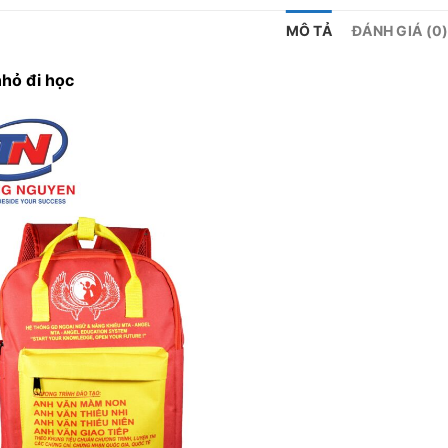
MÔ TẢ
ĐÁNH GIÁ (0
nhỏ đi học