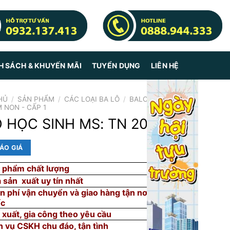
H SÁCH & KHUYẾN MÃI
TUYỂN DỤNG
LIÊN HỆ
HỦ
/
SẢN PHẨM
/
CÁC LOẠI BA LÔ
/
BALO HỌC
 NON - CẤP 1
 HỌC SINH MS: TN 2033
ÁO GIÁ
 phẩm chất lượng
 sản xuất uy tín nhất
n phí vận chuyển và giao hàng tận nơi toàn
ốc
 xuất, gia công theo yêu cầu
h vụ CSKH chu đáo, tận tình