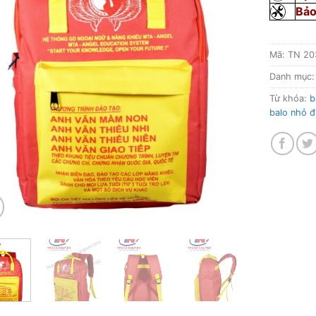
Bảo
Mã:
TN 20
Danh mục
Từ khóa:
b
balo nhỏ đ