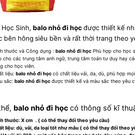
 Học Sinh,
balo nhỏ đi học
được thiết kế nh
c bên hông
siêu bền và rất thời trang theo 
ch thước và Công dụng :
balo nhỏ đi học
Phù hợp cho học sin
 cho các trung tâm anh ngữ, trung tâm toán tư duy hay c
g cho học viên.
t liệu:
balo nhỏ đi học
có chất liệu
vải, da, dù, phù hợp mọ
u sắc:
balo nhỏ đi học
được
thiết kế và màu sắc theo yêu 
thể,
balo nhỏ đi học
có thông số kĩ thuậ
ch thước: X cm .
( có thể thay đổi theo yêu cầu)
t liệu:
dù, vải, da loại tốt như mẫu
( có thể thay đổi theo 