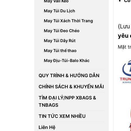
Có 
May Vali Kéo
May Túi Du Lịch
May Túi Xách Thời Trang
(Lưu
May Túi Đeo Chéo
yêu 
May Túi Dây Rút
Mặt t
May Túi thể thao
May Địu-Túi-Balo Khác
QUY TRÌNH & HƯỚNG DẪN
CHÍNH SÁCH & KHUYẾN MÃI
TÌM ĐẠI LÝ/NPP XBAGS &
TNBAGS
TIN TỨC XEM NHIỀU
Liên Hệ