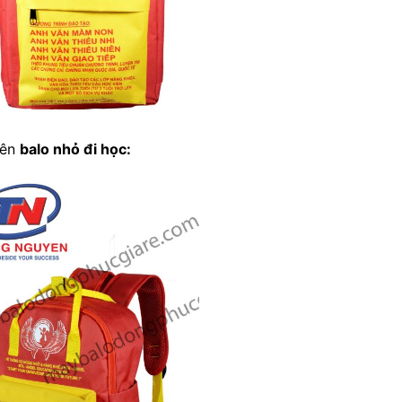
bên
balo nhỏ đi học
: