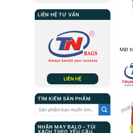
LIÊN HỆ TƯ VẤN
Mặt 
LIÊN HỆ
TÌM KIẾM SẢN PHẨM
Tìm
kiếm:
NHẬN MAY BALO – TÚI
XÁCH THEO YÊU CẦU