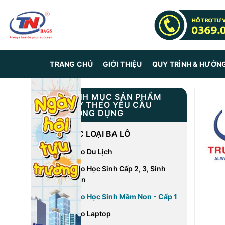
Skip
to
content
TRANG CHỦ
GIỚI THIỆU
QUY TRÌNH & HƯỚN
DANH MỤC SẢN PHẨM
MAY THEO YÊU CẦU
THÔNG DỤNG
CÁC LOẠI BA LÔ
Balo Du Lịch
Balo Học Sinh Cấp 2, 3, Sinh
Viên
Balo Học Sinh Mầm Non - Cấp 1
Balo Laptop