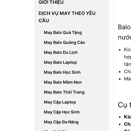
GIỚI THIỆU
DỊCH VỤ MAY THEO YÊU
CẦU
Balo
May Balo Quà Tặng
nướ
May Balo Quảng Cáo
Kí
May Balo Du Lịch
hợp
May Balo Laptop
tặn
Chấ
May Balo Học Sinh
Mà
May Balo Mầm Non
May Balo Thời Trang
May Cặp Laptop
Cụ 
May Cặp Học Sinh
Kí
May Cặp Đa Năng
Chấ