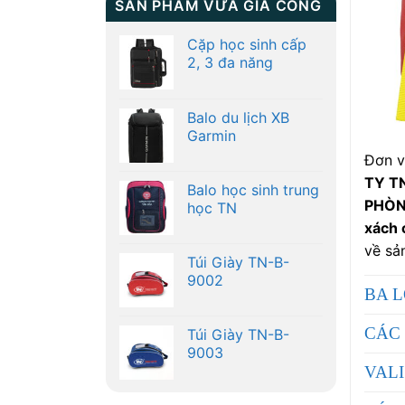
SẢN PHẨM VỪA GIA CÔNG
Cặp học sinh cấp
2, 3 đa năng
Balo du lịch XB
Garmin
Đơn v
TY T
Balo học sinh trung
PHÒN
học TN
xách 
về sả
Túi Giày TN-B-
9002
BA 
CÁC 
Túi Giày TN-B-
9003
VALI