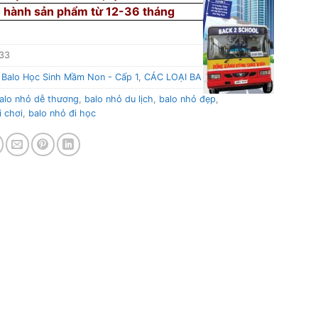
 hành sản phẩm từ 12-36 tháng
33
:
Balo Học Sinh Mầm Non - Cấp 1
,
CÁC LOẠI BA LÔ
alo nhỏ dễ thương
,
balo nhỏ du lịch
,
balo nhỏ đẹp
,
i chơi
,
balo nhỏ đi học