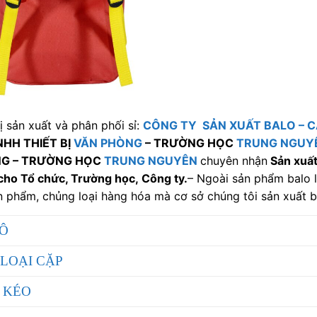
ị sản xuất và phân phối sỉ:
CÔNG TY SẢN XUẤT BALO
–
C
NHH THIẾT BỊ
VĂN PHÒNG
– TRƯỜNG HỌC
TRUNG NGUY
G – TRƯỜNG HỌC
TRUNG NGUYÊN
chuyên nhận
Sản xuất,
cho Tổ chức, Trường học, Công ty.
– Ngoài sản phẩm balo l
n phẩm, chủng loại hàng hóa mà cơ sở chúng tôi sản xuất 
LÔ
LOẠI CẶP
 KÉO