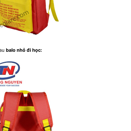
sau
balo nhỏ đi học
: