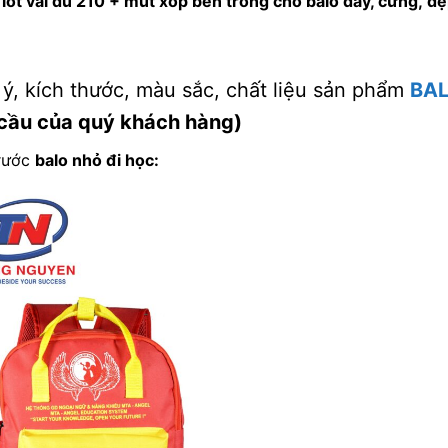
lót vải dù 210 + mút xốp
bên trong cho balo dày, cứng,
đẹ
 ý, kích thước, màu sắc, chất liệu sản phẩm
BAL
cầu của quý khách hàng)
rước
balo nhỏ đi học
: