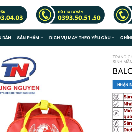
G DẪN
SẢN PHẨM
DỊCH VỤ MAY THEO YÊU CẦU
CHÍN
TRANG C
SINH MẦM
BALO
NHẬN B
Sản
Nhà
Miễ
qu
Sản
Dịc