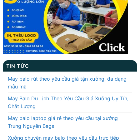
TIN TỨC
May balo rút theo yêu cầu giá tận xưởng, đa dạng
mẫu mã
May Balo Du Lịch Theo Yêu Cầu Giá Xưởng Uy Tín,
Chất Lượng
May balo laptop giá rẻ theo yêu cầu tại xưởng
Trung Nguyên Bags
Xưởng chuyên may balo theo yêu cầu trực tiếp