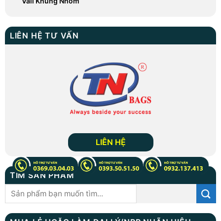
Vali Khung Nhôm
LIÊN HỆ TƯ VẤN
LIÊN HỆ
TÌM SẢN PHẨM
Tìm
kiếm: