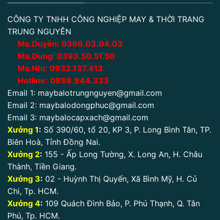
CÔNG TY TNHH CÔNG NGHIỆP MAY & THỜI TRANG
TRUNG NGUYÊN
Ms.Duyên:
0
369.03.04.03
Ms.Dung:
0393.50.51.50
Ms.Nhi:
0932.137.413
Hotline:
0888.944.333
Email 1:
maybalotrungnguyen@gmail.com
Email 2:
maybalodongphuc@gmail.com
Email 3:
maybalocapxach@gmail.com
Xưởng 1
:
Số 390/60, tổ 20, KP 3, P. Long Bình Tân, TP.
Biên Hoà, Tỉnh Đồng Nai.
Xưởng 2
:
155 - Ấp Long Tường, X. Long An, H. Châu
Thành, Tiền Giang.
Xưởng 3
:
02 - Huỳnh Thị Quyến, Xã Bình Mỹ, H. Củ
Chi, Tp. HCM.
Xưởng 4
:
109 Quách Đình Bảo, P. Phú Thạnh, Q. Tân
Phú, Tp. HCM.