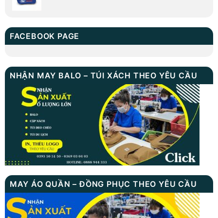
FACEBOOK PAGE
NHẬN MAY BALO – TÚI XÁCH THEO YÊU CẦU
MAY ÁO QUẦN – ĐỒNG PHỤC THEO YÊU CẦU