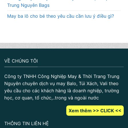
Trung Nguyên Bags
May ba lô cho bé theo yêu cầu cần lưu ý điều gì?
VỀ CHÚNG TÔI
Công ty TNHH Công Nghiệp May & Thời Trang Trung
Nguyên chuyên dịch vụ may Balo, Túi Xách, Vali theo
yêu cầu cho các khách hàng là doanh nghiệp, trường
học, cơ quan, tổ chức,..trong và ngoài nước
Xem thêm >> CLICK <<
THÔNG TIN LIÊN HỆ