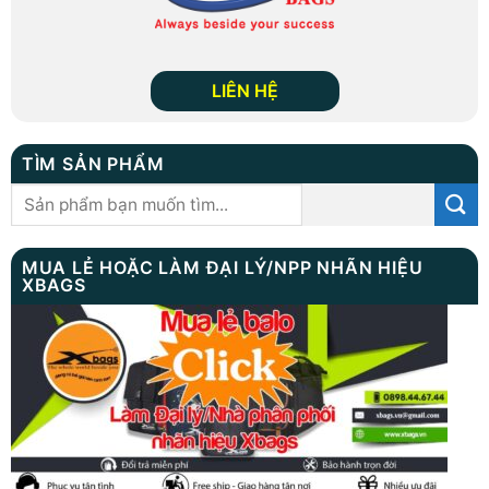
LIÊN HỆ
TÌM SẢN PHẨM
Tìm
kiếm:
MUA LẺ HOẶC LÀM ĐẠI LÝ/NPP NHÃN HIỆU
XBAGS