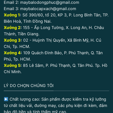
Email 2:
maybalodongphuc@gmail.com
Email 3:
maybalocapxach@gmail.com
Xưởng 1
:
Số 390/60, tổ 20, KP 3, P. Long Bình Tân, TP.
Biên Hoà, Tỉnh Đồng Nai.
Xưởng 2
:
155 - Ấp Long Tường, X. Long An, H. Châu
Thành, Tiền Giang.
Xưởng 3
:
02 - Huỳnh Thị Quyến, Xã Bình Mỹ, H. Củ
Chi, Tp. HCM.
Xưởng 4
:
109 Quách Đình Bảo, P. Phú Thạnh, Q. Tân
Phú, Tp. HCM.
Xưởng 5
:
85 Lê Sâm, P. Phú Thạnh, Q. Tân Phú. Tp. Hồ
Chí Minh.
LÝ DO CHỌN CHÚNG TÔI
Chất lượng cao: Sản phẩm được kiểm tra kỹ lưỡng
từ chất liệu vải, đường may, các phụ kiện đi kèm, đảm
bảo độ bền và tính thẩm mỹ cao.