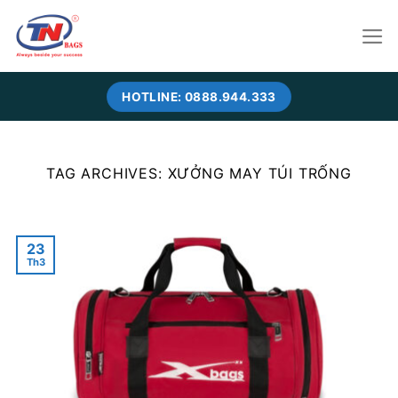
Skip
to
content
HOTLINE: 0888.944.333
TAG ARCHIVES:
XƯỞNG MAY TÚI TRỐNG
23
Th3