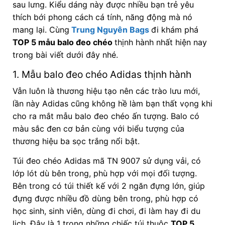
sau lưng.
Kiểu dáng này được nhiều bạn trẻ yêu
thích bới phong cách cá tính, năng động mà nó
mang lại. Cùng
Trung Nguyên Bags
đi khám phá
TOP 5 mẫu balo đeo chéo
thịnh hành nhất hiện nay
trong bài viết dưới đây nhé.
1. Mẫu balo đeo chéo Adidas thịnh hành
Vẫn luôn là thương hiệu tạo nên các trào lưu mới,
lần này Adidas cũng không hề làm bạn thất vọng khi
cho ra mắt mẫu balo đeo chéo ấn tượng. Balo có
màu sắc đen cơ bản cùng với biểu tượng của
thương hiệu ba sọc trắng nổi bật.
Túi đeo chéo Adidas mã TN 9007 sử dụng vải, có
lớp lót dù bên trong, phù hợp với mọi đối tượng.
Bên trong có túi thiết kế với 2 ngăn đựng lớn, giúp
đựng được nhiều đồ dùng bên trong, phù hợp có
học sinh, sinh viên, dùng đi chơi, đi làm hay đi du
lịch. Đây là 1 trong những chiếc túi thuộc
TOP 5