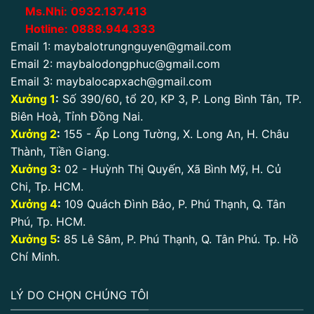
Ms.Nhi:
0932.137.413
Hotline:
0888.944.333
Email 1:
maybalotrungnguyen@gmail.com
Email 2:
maybalodongphuc@gmail.com
Email 3:
maybalocapxach@gmail.com
Xưởng 1
:
Số 390/60, tổ 20, KP 3, P. Long Bình Tân, TP.
Biên Hoà, Tỉnh Đồng Nai.
Xưởng 2
:
155 - Ấp Long Tường, X. Long An, H. Châu
Thành, Tiền Giang.
Xưởng 3
:
02 - Huỳnh Thị Quyến, Xã Bình Mỹ, H. Củ
Chi, Tp. HCM.
Xưởng 4
:
109 Quách Đình Bảo, P. Phú Thạnh, Q. Tân
Phú, Tp. HCM.
Xưởng 5
:
85 Lê Sâm, P. Phú Thạnh, Q. Tân Phú. Tp. Hồ
Chí Minh.
LÝ DO CHỌN CHÚNG TÔI