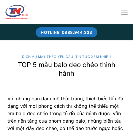
Skip
to
content
HOTLINE: 0888.944.333
DỊCH VỤ MAY THEO YÊU CẦU
,
TIN TỨC XEM NHIỀU
TOP 5 mẫu balo đeo chéo thịnh
hành
Với những bạn đam mê thời trang, thích biến tấu đa
dạng với mọi phong cách thì không thể thiếu một
em balo đeo chéo trong tủ đồ của mình được. Vẫn
trên nền tảng của phom dáng balo, những biến tấu
với một dây đeo chéo, có thể đeo trước ngực hoặc