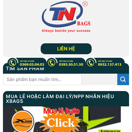
LIÊN HỆ
TÌM SẢN PHẨM
Tìm
kiếm:
MUA LẺ HOẶC LÀM ĐẠI LÝ/NPP NHÃN HIỆU
XBAGS