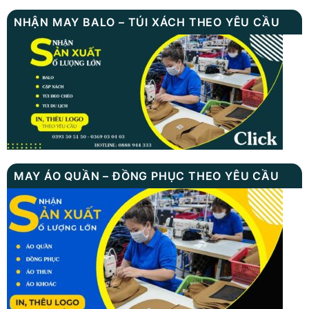
NHẬN MAY BALO – TÚI XÁCH THEO YÊU CẦU
MAY ÁO QUẦN – ĐỒNG PHỤC THEO YÊU CẦU