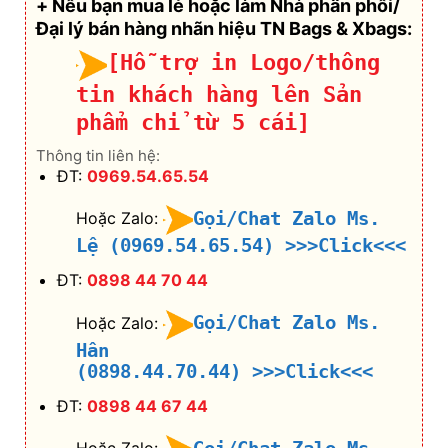
+ Nếu bạn mua lẻ hoặc làm Nhà phân phối/
Đại lý bán hàng nhãn hiệu TN Bags & Xbags:
[Hỗ trợ in Logo/thông
tin khách hàng lên Sản
phẩm chỉ từ 5 cái]
Thông tin liên hệ:
ĐT:
0969.54.65.54
Gọi/Chat Zalo Ms.
Hoặc Zalo:
Lệ (0969.54.65.54)
>>>Click<<<
ĐT:
0898 44 70 44
Gọi/Chat Zalo Ms.
Hoặc Zalo:
Hân
(0898.44.70.44)
>>>Click<<<
ĐT:
0898 44 67 44