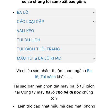
cơ sở chúng tôi sản xuất bao gồm:
BA LÔ
CÁC LOẠI CẶP
VALI KÉO
TÚI DU LỊCH
TÚI XÁCH THỜI TRANG
MẪU TÚI & BA LÔ KHÁC
Và nhiều sản phẩm thuộc nhóm ngành
Ba
lô
,
Túi xách
khác, . . .
Tại sao bạn nên chọn đặt may ba lô túi xách
tại Công ty may
ba lô cho bé đi học
chúng
tôi?
Liên tục cập nhật mẫu mã đẹp mắt, phong