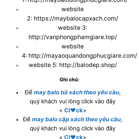
website
2:
https://maybalocapxach.com/
website 3
:
http://vanphongphamgiare.top/
website
4:
http://mayaoquandongphucgiare.com/
website 5:
http://balodep.shop/
Ghi chú:
Để
may balo túi xách theo yêu cầu
,
quý khách vui lòng click vào đây
<
Cl♥ck
>
Để
may balo cặp xách theo yêu cầu
,
quý khách vui lòng click vào đây
<
Cl♥ck
>