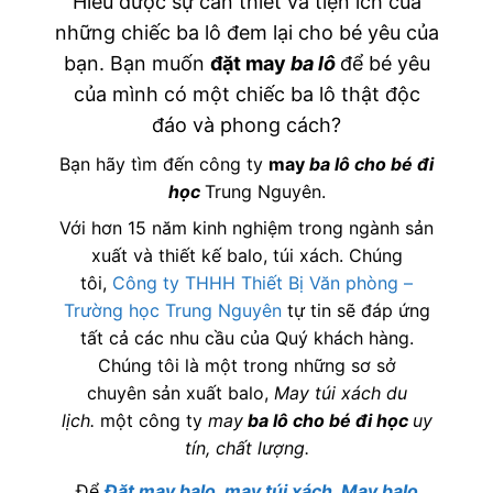
Hiểu được sự cần thiết và tiện ích của
những chiếc ba lô đem lại cho bé yêu của
bạn. Bạn muốn
đặt may
ba lô
để bé yêu
của mình có một chiếc ba lô thật độc
đáo và phong cách?
Bạn hãy tìm đến công ty
may
ba lô cho bé đi
học
Trung Nguyên.
Với hơn 15 năm kinh nghiệm trong ngành sản
xuất và thiết kế balo, túi xách. Chúng
tôi,
Công ty THHH Thiết Bị Văn phòng –
Trường học Trung Nguyên
tự tin sẽ đáp ứng
tất cả các nhu cầu của Quý khách hàng.
Chúng tôi là một trong những sơ sở
chuyên sản xuất balo,
May túi xách du
lịch.
một công ty
may
ba lô cho bé đi học
uy
tín, chất lượng.
Để
Đặt may balo, may túi xách, May balo