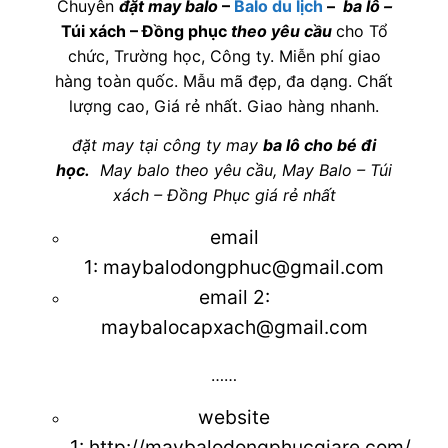
Chuyên
đặt may balo
–
Balo du lịch
–
ba lô
–
Túi xách – Đồng phục
theo yêu cầu
cho Tổ
chức, Trường học, Công ty. Miễn phí giao
hàng toàn quốc. Mẫu mã đẹp, đa dạng. Chất
lượng cao, Giá rẻ nhất. Giao hàng nhanh.
đặt may tại công ty may
ba lô cho bé đi
học
.
May balo theo yêu cầu
,
May Balo – Túi
xách – Đồng Phục giá rẻ nhất
email
1:
maybalodongphuc@gmail.com
email 2:
maybalocapxach@gmail.com
……
website
1:
http://maybalodongphucgiare.com/