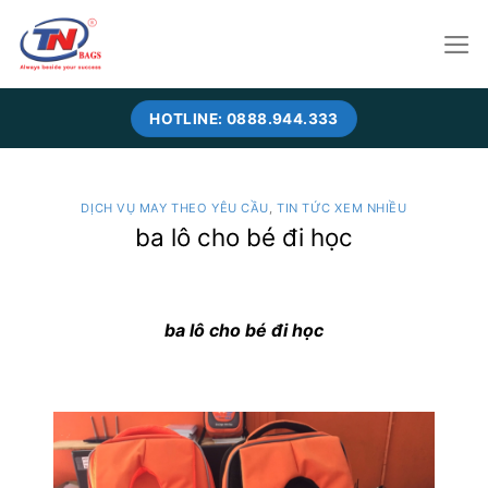
Skip
to
content
HOTLINE: 0888.944.333
DỊCH VỤ MAY THEO YÊU CẦU
,
TIN TỨC XEM NHIỀU
ba lô cho bé đi học
ba lô cho bé đi học