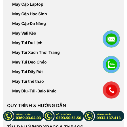
May Cặp Laptop
May Cặp Học Sinh
May Cặp Đa Năng
May Vali Kéo
May Túi Du Lịch
May Túi Xách Thời Trang
May Túi Đeo Chéo
May Túi Dây Rút
May Túi thể thao
.
May Địu-Túi-Balo Khác
QUY TRÌNH & HƯỚNG DẪN
CHÍNH SÁCH & KHUYẾN MÃI
TÌM ĐẠI LÝ/NPP XBAGS & TNBAGS