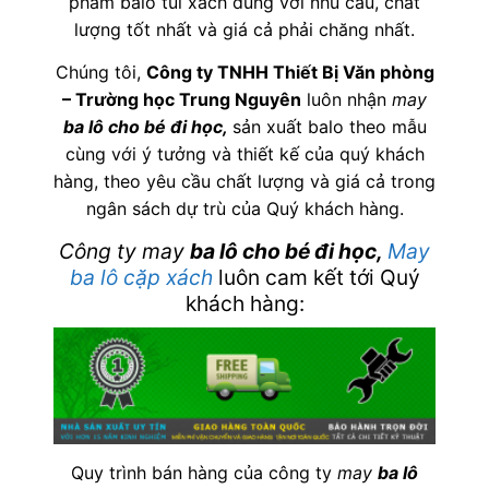
phẩm balo túi xách đúng với nhu cầu, chất
lượng tốt nhất và giá cả phải chăng nhất.
Chúng tôi,
C
ông ty TNHH Thiết Bị Văn phòng
– Trường học Trung Nguyên
luôn nhận
may
ba lô cho bé đi học
,
sản xuất balo theo mẫu
cùng với ý tưởng và thiết kế của quý khách
hàng, theo yêu cầu chất lượng và giá cả trong
ngân sách dự trù của Quý khách hàng.
Công ty may
ba lô cho bé đi học
,
May
ba lô cặp xách
luôn cam kết tới Quý
khách hàng:
Quy trình bán hàng của công ty
may
ba lô