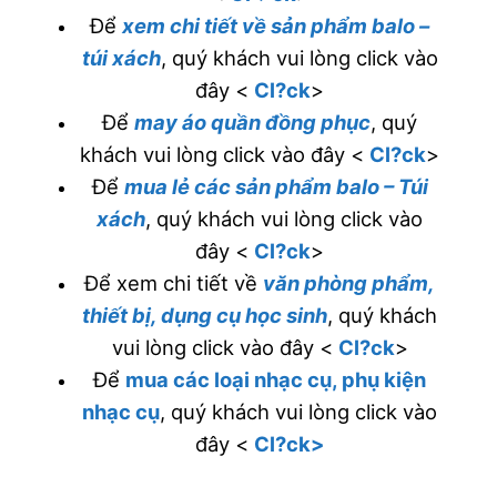
Để
xem chi tiết về sản phẩm balo –
túi xách
, quý khách vui lòng click vào
đây <
Cl?ck
>
Để
may áo quần đồng phục
, quý
khách vui lòng click vào đây <
Cl?ck
>
Để
mua lẻ các sản phẩm balo – Túi
xách
, quý khách vui lòng click vào
đây <
Cl?ck
>
Để xem chi tiết về
văn phòng phẩm,
thiết bị, dụng cụ học sinh
, quý khách
vui lòng click vào đây <
Cl?ck
>
Để
mua các loại nhạc cụ, phụ kiện
nhạc cụ
, quý khách vui lòng click vào
đây <
Cl?ck>