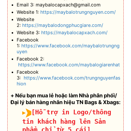
Facebook 2:
https://www.facebook.com/maybalogiarenhat
Facebook
3:
https://www.facebook.com/trungnguyenfas
hion
+ Nếu bạn mua lẻ hoặc làm Nhà phân phối/
Đại lý bán hàng nhãn hiệu TN Bags & Xbags:
[Hỗ trợ in Logo/thông
tin khách hàng lên Sản
phẩm chỉ từ 5 cái]
Thông tin liên hệ:
ĐT:
0969.54.65.54
Gọi/Chat Zalo Ms.
Hoặc Zalo:
Lệ (0969.54.65.54)
>>>Click<<<
ĐT:
0898 44 70 44