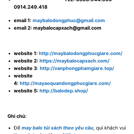
website 2:
https://maybalocapxach.com/
website 3
: http://vanphongphamgiare.top/
website
4:
http://mayaoquandongphucgiare.com/
website 5:
http://balodep.shop/
Ghi chú:
Để
may balo túi xách theo yêu cầu
, quí khách vui
lòng click vào đây <
Cl♥ck
>
Để
may balo cặp xách theo yêu cầu
, quí khách
vui lòng click vào đây <
Cl♥ck
>
Để
xem chi tiết về sản phẩm balo – túi xách
, quí
khách vui lòng click vào đây <
Cl?ck
>
Để
may áo quần đồng phục
, quí khách vui lòng
click vào đây <
Cl?ck
>
Để
mua lẻ các sản phẩm balo – Túi xách
, quí