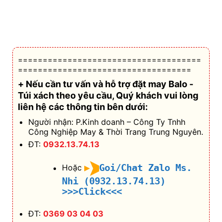
Túi xách theo yêu cầu
, Quý khách vui lòng
liên hệ các thông tin bên dưới:
Người nhận: P.Kinh doanh – Công Ty Tnhh
Công Nghiệp May & Thời Trang Trung Nguyên.
ĐT:
0932.13.74.13
Goi/Chat Zalo Ms.
Hoặc
Nhi (0932.13.74.13)
>>>Click<<<
ĐT:
0369 03 04 03
Goi/Chat Zalo Ms.
Hoặc
Duyên (0369 03 04 03)
>>>Click<<<
ĐT:
0393 50 51 50
Goi/Chat Zalo Ms.
Hoặc