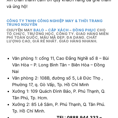
Văn phòng 1: cổng 11, Cao Đẳng Nghề số 8 – Bùi
Văn Hòa – P. Long Bình Tân – Biên Hòa – Đồng
Nai
Văn phòng 2: 108B, đường số 5, Lê Đức Thọ ,
Phường 17, q. Gò Vấp, Tp. Hồ Chí Minh
Xưởng 1: 109 Quách Đình Bảo, P. Phú Thạnh, Q.
Tân Phú, Tp. Hcm.
Xưởng 2: 85 Lê Sâm, P. Phú Thạnh, Q. Tân Phú.
Tp. Hồ Chí Minh.
TEL: 0888.944.333 –
0914.249.418
email 1:
maybalodongphuc@gmail.com
email 2: maybalocapxach@gmail.com
website 1:
http://maybalodongphucgiare.com/