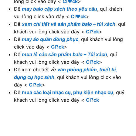
khách vui lòng click vào đây <
Cl?ck
>
Để xem chi tiết về
văn phòng phẩm, thiết bị,
dụng cụ học sinh
, quí khách vui lòng click vào
đây <
Cl?ck
>
Để
mua các loại nhạc cụ, phụ kiện nhạc cụ
, quý
khách vui lòng click vào đây <
Cl?ck
=====================================
===================================
+ Nếu cần tư vấn và hỗ trợ
đặt may Balo -