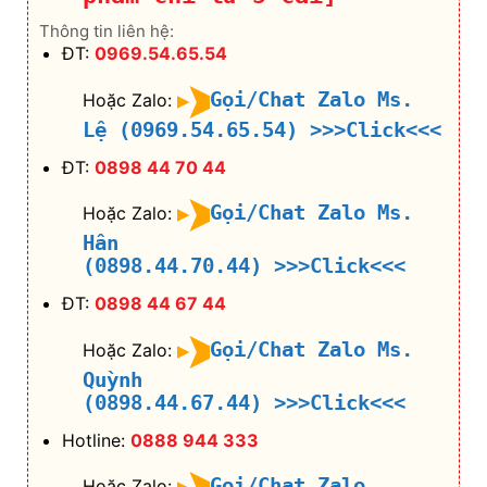
Gọi/Chat Zalo Ms.
Hoặc Zalo:
Hân
(0898.44.70.44)
>>>Click<<<
ĐT:
0898 44 67 44
Gọi/Chat Zalo Ms.
Hoặc Zalo:
Quỳnh
(0898.44.67.44)
>>>Click<<<
Hotline:
0888 944 333
Gọi/Chat Zalo
Hoặc Zalo:
Hotline
(0888.944.333)
>>>Click<<<
Email 1:
xbags.vn@gmail.com
Website:
https://xbags.vn/
Facebook
1:
https://www.facebook.com/Xbags.Vn.Offcial
/