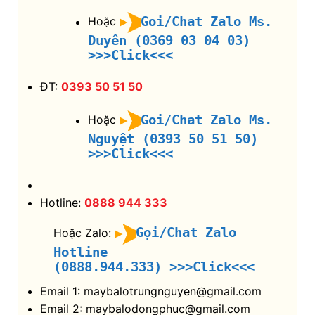
Nguyệt (0393 50 51 50)
>>>Click<<<
Hotline:
0888 944 333
Gọi/Chat Zalo
Hoặc Zalo:
Hotline
(0888.944.333)
>>>Click<<<
Email 1: maybalotrungnguyen@gmail.com
Email 2: maybalodongphuc@gmail.com
Email 3: maybalocapxach@gmail.com
Website 1:
https://maybalotrungnguyen.com/
Website
2:
https://maybalodongphucgiare.com/
Website 3:
https://maybalocapxach.com/
Facebook
1:
https://www.facebook.com/maybalotrungng
uyen