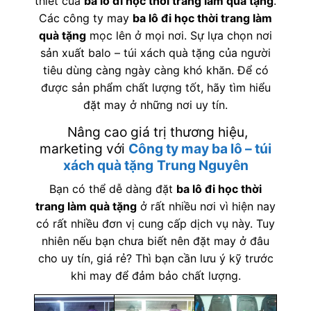
thiết của
ba lô đi học thời trang làm quà tặng
.
Các công ty may
ba lô đi học thời trang làm
quà tặng
mọc lên ở mọi nơi. Sự lựa chọn nơi
sản xuất balo – túi xách quà tặng của người
tiêu dùng càng ngày càng khó khăn. Để có
được sản phẩm chất lượng tốt, hãy tìm hiểu
đặt may ở những nơi uy tín.
Nâng cao giá trị thương hiệu,
marketing với
Công ty may ba lô – túi
xách quà tặng
Trung Nguyên
Bạn có thể dễ dàng đặt
ba lô đi học thời
trang làm quà tặng
ở rất nhiều nơi vì hiện nay
có rất nhiều đơn vị cung cấp dịch vụ này. Tuy
nhiên nếu bạn chưa biết nên đặt may ở đâu
cho uy tín, giá rẻ? Thì bạn cần lưu ý kỹ trước
khi may để đảm bảo chất lượng.