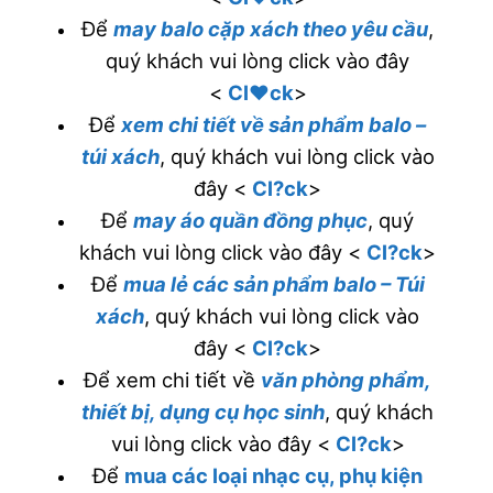
Để
may balo cặp xách theo yêu cầu
,
quý khách vui lòng click vào đây
<
Cl♥ck
>
Để
xem chi tiết về sản phẩm balo –
túi xách
, quý khách vui lòng click vào
đây <
Cl?ck
>
Để
may áo quần đồng phục
, quý
khách vui lòng click vào đây <
Cl?ck
>
Để
mua lẻ các sản phẩm balo – Túi
xách
, quý khách vui lòng click vào
đây <
Cl?ck
>
Để xem chi tiết về
văn phòng phẩm,
thiết bị, dụng cụ học sinh
, quý khách
vui lòng click vào đây <
Cl?ck
>
Để
mua các loại nhạc cụ, phụ kiện