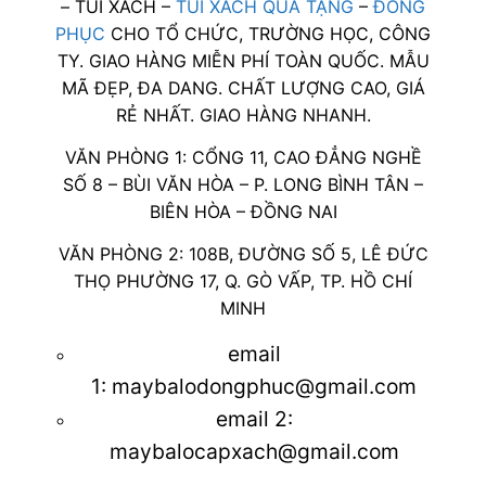
– TÚI XÁCH –
TÚI XÁCH QUÀ TẶNG
–
ĐỒNG
PHỤC
CHO TỔ CHỨC, TRƯỜNG HỌC, CÔNG
TY. GIAO HÀNG MIỄN PHÍ TOÀN QUỐC. MẪU
MÃ ĐẸP, ĐA DANG. CHẤT LƯỢNG CAO, GIÁ
RẺ NHẤT. GIAO HÀNG NHANH.
VĂN PHÒNG 1: CỔNG 11, CAO ĐẲNG NGHỀ
SỐ 8 – BÙI VĂN HÒA – P. LONG BÌNH TÂN –
BIÊN HÒA – ĐỒNG NAI
VĂN PHÒNG 2: 108B, ĐƯỜNG SỐ 5, LÊ ĐỨC
THỌ PHƯỜNG 17, Q. GÒ VẤP, TP. HỒ CHÍ
MINH
email
1:
maybalodongphuc@gmail.com
email 2:
maybalocapxach@gmail.com