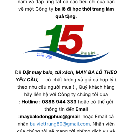
nam và đáp ứng tất cả các tiêu chí của bạn
về một Công ty
ba lô đi học thời trang làm
quà tặng
.
Để
Đặt may balo,
túi xách, MAY BA LÔ THEO
YÊU CẦU,
… có chất lượng và giá cả hợp lý (
theo nhu cầu người mua ) , Quý khách hàng
hãy liên hệ với Công ty chúng tôi qua
:
Hotline : 0888 944 333
hoặc có thể gửi
thông tin đến
Email
:maybalodongphuc@gmail
hoặc Email cá
nhân
buiviettrung80@gmail.com
. Nhân viên
của chúng tôi sẽ mang tới những dịch vụ và