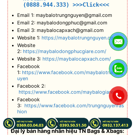
(0888.944.333)
>>>Click<<<
Email 1: maybalotrungnguyen@gmail.com
Email 2: maybalodongphuc@gmail.com
Email 3: maybalocapxach@gmail.com
Website 1:
https://maybalotrungnguyen.com/
Website
2:
https://maybalodongphucgiare.com/
Website 3:
https://maybalocapxach.com/
Facebook
1:
https://www.facebook.com/maybalotrungng
uyen
Facebook 2:
https://www.facebook.com/maybalogiarenhat
.
Facebook
3:
https://www.facebook.com/trungnguyenfas
hion
+ Nếu bạn mua lẻ hoặc làm Nhà phân phối/
Đại lý bán hàng nhãn hiệu TN Bags & Xbags: