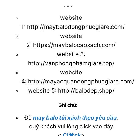
……
website
1:
http://maybalodongphucgiare.com/
website
2:
https://maybalocapxach.com/
website 3
:
http://vanphongphamgiare.top/
website
4:
http://mayaoquandongphucgiare.com/
website 5:
http://balodep.shop/
Ghi chú:
Để
may balo túi xách theo yêu cầu
,
quý khách vui lòng click vào đây
<
Cl♥ck
>