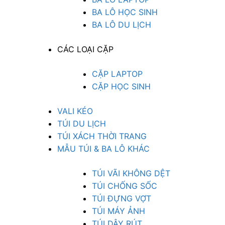
BA LÔ HỌC SINH
BA LÔ DU LỊCH
CÁC LOẠI CẶP
CẶP LAPTOP
CẶP HỌC SINH
VALI KÉO
TÚI DU LỊCH
TÚI XÁCH THỜI TRANG
MẪU TÚI & BA LÔ KHÁC
TÚI VÃI KHÔNG DỆT
TÚI CHỐNG SỐC
TÚI ĐỰNG VỢT
TÚI MÁY ẢNH
TÚI DÂY RÚT