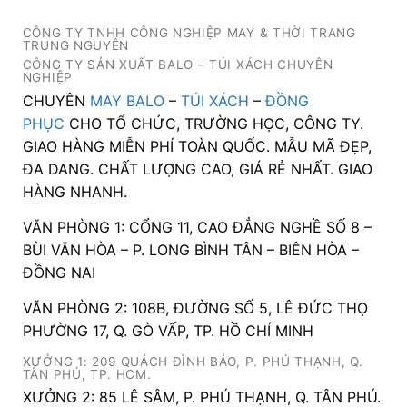
CÔNG TY TNHH CÔNG NGHIỆP MAY & THỜI TRANG
TRUNG NGUYÊN
CÔNG TY SẢN XUẤT BALO – TÚI XÁCH CHUYÊN
NGHIỆP
CHUYÊN
MAY BALO
–
TÚI XÁCH
–
ĐỒNG
PHỤC
CHO TỔ CHỨC, TRƯỜNG HỌC, CÔNG TY.
GIAO HÀNG MIỄN PHÍ TOÀN QUỐC. MẪU MÃ ĐẸP,
ĐA DANG. CHẤT LƯỢNG CAO, GIÁ RẺ NHẤT. GIAO
HÀNG NHANH.
VĂN PHÒNG 1: CỔNG 11, CAO ĐẲNG NGHỀ SỐ 8 –
BÙI VĂN HÒA – P. LONG BÌNH TÂN – BIÊN HÒA –
ĐỒNG NAI
VĂN PHÒNG 2: 108B, ĐƯỜNG SỐ 5, LÊ ĐỨC THỌ
PHƯỜNG 17, Q. GÒ VẤP, TP. HỒ CHÍ MINH
XƯỞNG 1: 209 QUÁCH ĐÌNH BẢO, P. PHÚ THẠNH, Q.
TÂN PHÚ, TP. HCM.
XƯỞNG 2: 85 LÊ SÂM, P. PHÚ THẠNH, Q. TÂN PHÚ.