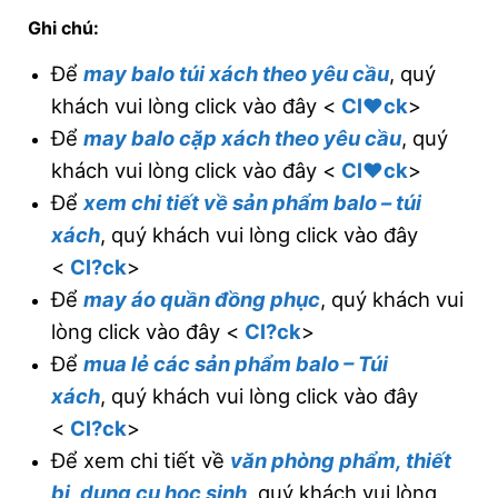
Ghi chú:
Để
may balo túi xách theo yêu cầu
, quý
khách vui lòng click vào đây <
Cl♥ck
>
Để
may balo cặp xách theo yêu cầu
, quý
khách vui lòng click vào đây <
Cl♥ck
>
Để
xem chi tiết về sản phẩm balo – túi
xách
, quý khách vui lòng click vào đây
<
Cl?ck
>
Để
may áo quần đồng phục
, quý khách vui
lòng click vào đây <
Cl?ck
>
Để
mua lẻ các sản phẩm balo – Túi
xách
, quý khách vui lòng click vào đây
<
Cl?ck
>
Để xem chi tiết về
văn phòng phẩm, thiết
bị, dụng cụ học sinh
, quý khách vui lòng