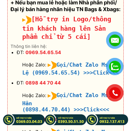
+ Nếu bạn mua lẻ hoặc làm Nhà phân phối/
Đại lý bán hàng nhãn hiệu TN Bags & Xbags:
[Hỗ trợ in Logo/thông
tin khách hàng lên Sản
phẩm chỉ từ 5 cái]
Thông tin liên hệ:
ĐT:
0969.54.65.54
Gọi/Chat Zalo Ms.
Hoặc Zalo:
Lệ (0969.54.65.54)
>>>Click<<<
ĐT:
0898 44 70 44
.
Gọi/Chat Zalo Ms.
Hoặc Zalo:
Hân
(0898.44.70.44)
>>>Click<<<
ĐT:
0898 44 67 44