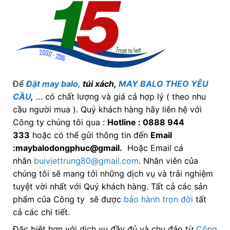
Để
Đặt may balo,
túi xách,
MAY BALO THEO YÊU
CẦU
,
… có chất lượng và giá cả hợp lý ( theo nhu
cầu người mua ). Quý khách hàng hãy liên hệ với
Công ty chúng tôi qua :
Hotline : 0888 944
333
hoặc có thể gửi thông tin đến
Email
:maybalodongphuc@gmail.
Hoặc Email cá
nhân
buiviettrung80@gmail.com
. Nhân viên của
chúng tôi sẽ mang tới những dịch vụ và trải nghiệm
tuyệt vời nhất với Quý khách hàng. Tất cả các sản
phẩm của Công ty sẽ được
bảo hành trọn đời
tất
cả các chi tiết.
Đặc biệt hơn với dịch vụ đầy đủ và chu đáo từ
Công