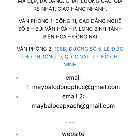
MÃ ĐẸP, ĐA DANG. CHẤT LƯỢNG CAO, GIÁ
RẺ NHẤT. GIAO HÀNG NHANH.
VĂN PHÒNG 1: CỔNG 11, CAO ĐẲNG NGHỀ
SỐ 8 – BÙI VĂN HÒA – P. LONG BÌNH TÂN –
BIÊN HÒA – ĐỒNG NAI
VĂN PHÒNG 2:
108B, ĐƯỜNG SỐ 5, LÊ ĐỨC
THỌ PHƯỜNG 17, Q. GÒ VẤP, TP. HỒ CHÍ
MINH
email
1:
maybalodongphuc@gmail.com
email 2:
maybalocapxach@gmail.com
……
website