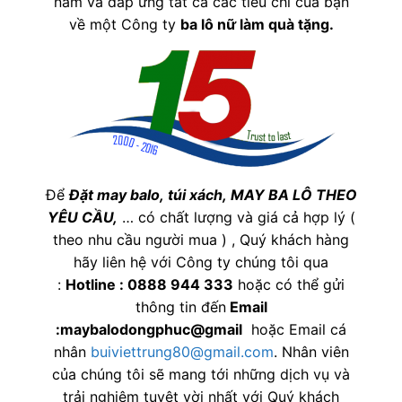
nam và đáp ứng tất cả các tiêu chí của bạn
về một Công ty
ba lô nữ làm quà tặng
.
Để
Đặt may balo,
túi xách, MAY BA LÔ THEO
YÊU CẦU,
… có chất lượng và giá cả hợp lý (
theo nhu cầu người mua ) , Quý khách hàng
hãy liên hệ với Công ty chúng tôi qua
:
Hotline : 0888 944 333
hoặc có thể gửi
thông tin đến
Email
:maybalodongphuc@gmail
hoặc Email cá
nhân
buiviettrung80@gmail.com
. Nhân viên
của chúng tôi sẽ mang tới những dịch vụ và
trải nghiệm tuyệt vời nhất với Quý khách