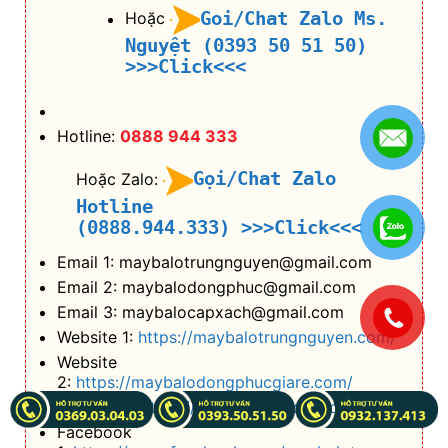
Goi/Chat Zalo Ms.
Hoặc
Nguyệt (0393 50 51 50)
>>>Click<<<
Hotline:
0888 944 333
Gọi/Chat Zalo
Hoặc Zalo:
Hotline
(0888.944.333)
>>>Click<<<
Email 1: maybalotrungnguyen@gmail.com
Email 2: maybalodongphuc@gmail.com
Email 3: maybalocapxach@gmail.com
.
Website 1:
https://maybalotrungnguyen.com/
Website
2:
https://maybalodongphucgiare.com/
Website 3:
https://maybalocapxach.com/
Facebook