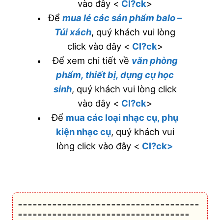
vào đây <
Cl?ck
>
Để
mua lẻ các sản phẩm balo –
Túi xách
, quý khách vui lòng
click vào đây <
Cl?ck
>
Để xem chi tiết về
văn phòng
phẩm, thiết bị, dụng cụ học
sinh
, quý khách vui lòng click
vào đây <
Cl?ck
>
Để
mua các loại nhạc cụ, phụ
kiện nhạc cụ
, quý khách vui
lòng click vào đây <
Cl?ck>
=====================================
===================================