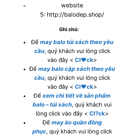
website
5:
http://balodep.shop/
Ghi chú:
Để
may balo túi xách theo yêu
cầu
, quý khách vui lòng click
vào đây <
Cl♥ck
>
Để
may balo cặp xách theo yêu
cầu
, quý khách vui lòng click
vào đây <
Cl♥ck
>
Để
xem chi tiết về sản phẩm
balo – túi xách
, quý khách vui
lòng click vào đây <
Cl?ck
>
Để
may áo quần đồng
phục
, quý khách vui lòng click