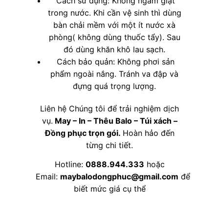
Cách sử dụng: Không ngâm giặt
trong nước. Khi cần vệ sinh thì dùng
bàn chải mềm với một ít nước xà
phòng( không dùng thuốc tẩy). Sau
đó dùng khăn khô lau sạch.
Cách bảo quản: Không phơi sản
phẩm ngoài nắng. Tránh va đập và
đựng quá trọng lượng.
Liên hệ Chúng tôi để trải nghiệm dịch
vụ.
May – In – Thêu Balo – Túi xách –
Đồng phục trọn gói.
Hoàn hảo đến
từng chi tiết.
Hotline:
0888.944.333
hoặc
Email:
maybalodongphuc@gmail.com
để
biết mức giá cụ thể