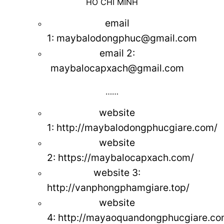
HỒ CHÍ MINH
email
1:
maybalodongphuc@gmail.com
email 2:
maybalocapxach@gmail.com
……
website
1:
http://maybalodongphucgiare.com/
website
2:
https://maybalocapxach.com/
website 3
:
http://vanphongphamgiare.top/
website
4:
http://mayaoquandongphucgiare.co