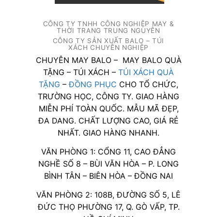
CÔNG TY TNHH CÔNG NGHIỆP MAY &
THỜI TRANG TRUNG NGUYÊN
CÔNG TY SẢN XUẤT BALO – TÚI
XÁCH CHUYÊN NGHIỆP
CHUYÊN MAY BALO – MAY BALO QUÀ
TẶNG – TÚI XÁCH –
TÚI XÁCH QUÀ
TẶNG
–
ĐỒNG PHỤC
CHO TỔ CHỨC,
TRƯỜNG HỌC, CÔNG TY. GIAO HÀNG
MIỄN PHÍ TOÀN QUỐC. MẪU MÃ ĐẸP,
ĐA DANG. CHẤT LƯỢNG CAO, GIÁ RẺ
NHẤT. GIAO HÀNG NHANH.
VĂN PHÒNG 1: CỔNG 11, CAO ĐẲNG
NGHỀ SỐ 8 – BÙI VĂN HÒA – P. LONG
BÌNH TÂN – BIÊN HÒA – ĐỒNG NAI
VĂN PHÒNG 2: 108B, ĐƯỜNG SỐ 5, LÊ
ĐỨC THỌ PHƯỜNG 17, Q. GÒ VẤP, TP.