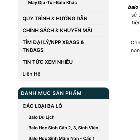
May Địu-Túi-Balo Khác
balo 
sử
QUY TRÌNH & HƯỚNG DẪN
tiệ
CHÍNH SÁCH & KHUYẾN MÃI
TÌM ĐẠI LÝ/NPP XBAGS &
Côn
TNBAGS
non
TIN TỨC XEM NHIỀU
Liên Hệ
DANH MỤC SẢN PHẨM
CÁC LOẠI BA LÔ
Balo Du Lịch
Balo Học Sinh Cấp 2, 3, Sinh Viên
Balo Học Sinh Mầm Non - Cấp 1