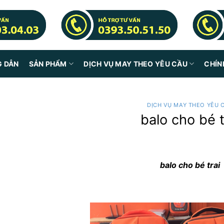
G DẪN
SẢN PHẨM
DỊCH VỤ MAY THEO YÊU CẦU
CHÍN
DỊCH VỤ MAY THEO YÊU 
balo cho bé t
balo cho bé trai