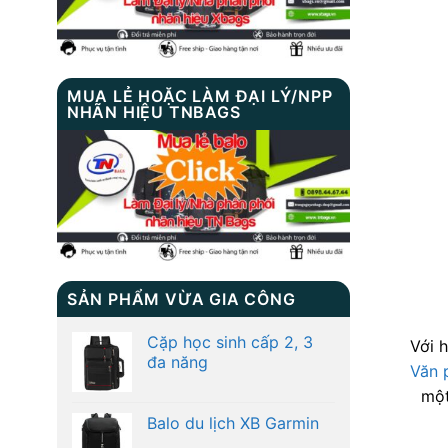
MUA LẺ HOẶC LÀM ĐẠI LÝ/NPP
NHÃN HIỆU TNBAGS
SẢN PHẨM VỪA GIA CÔNG
Cặp học sinh cấp 2, 3
Với 
đa năng
Văn 
một
Balo du lịch XB Garmin