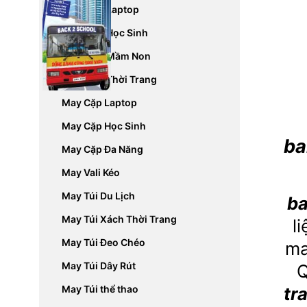
May Balo Laptop
May Balo Học Sinh
May Balo Mầm Non
May Balo Thời Trang
May Cặp Laptop
May Cặp Học Sinh
ba
May Cặp Đa Năng
May Vali Kéo
May Túi Du Lịch
ba
May Túi Xách Thời Trang
l
May Túi Đeo Chéo
m
May Túi Dây Rút
Q
tra
May Túi thể thao