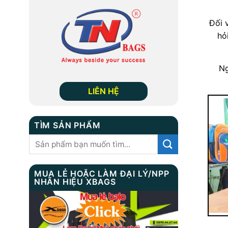
Đối 
hỏ
Ng
LIÊN HỆ
TÌM SẢN PHẨM
Tìm
kiếm:
MUA LẺ HOẶC LÀM ĐẠI LÝ/NPP
NHÃN HIỆU XBAGS