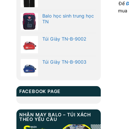
Để
Đ
mua 
Balo học sinh trung học
TN
Túi Giày TN-B-9002
Túi Giày TN-B-9003
FACEBOOK PAGE
NHẬN MAY BALO – TÚI XÁCH
THEO YÊU CẦU