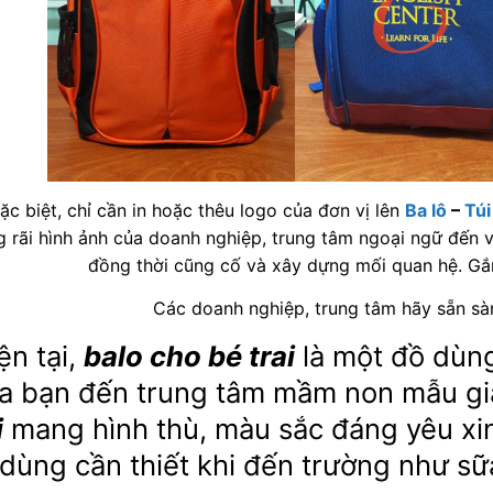
ặc biệt, chỉ cần in hoặc thêu logo của đơn vị lên
Ba lô
–
Túi
g rãi hình ảnh của doanh nghiệp, trung tâm ngoại ngữ đến v
đồng thời cũng cố và xây dựng mối quan hệ. Gắ
Các doanh nghiệp, trung tâm hãy sẵn s
ện tại,
balo cho bé trai
là một đồ dùng
a bạn đến trung tâm mầm non mẫu gi
i
mang hình thù, màu sắc đáng yêu xi
dùng cần thiết khi đến trường như s