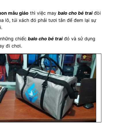
non mẫu giáo
thì việc may
balo cho bé trai
đòi
 lô, túi xách đó phải tươi tắn để đem lại sự
i.
i những chiếc
balo cho bé trai
đó và sử dụng
y đi chơi.