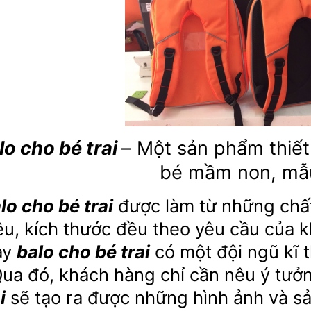
lo cho bé trai
– Một sản phẩm thiết
bé mầm non, mẫu
lo cho bé trai
được làm từ những chất l
iệu, kích thước đều theo yêu cầu của 
ay
balo cho bé trai
có một đội ngũ kĩ t
ua đó, khách hàng chỉ cần nêu ý tưở
i
sẽ tạo ra được những hình ảnh và s