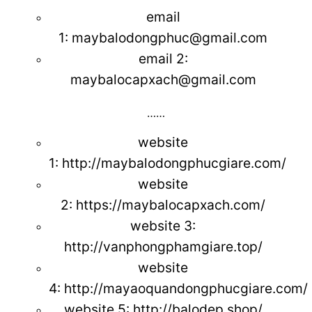
email
1:
maybalodongphuc@gmail.com
email 2:
maybalocapxach@gmail.com
……
website
1:
http://maybalodongphucgiare.com/
website
2:
https://maybalocapxach.com/
website 3
:
http://vanphongphamgiare.top/
website
4:
http://mayaoquandongphucgiare.com/
website 5:
http://balodep.shop/