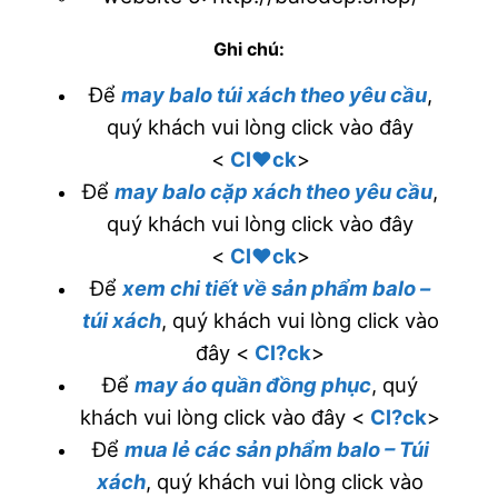
Ghi chú:
Để
may balo túi xách theo yêu cầu
,
quý khách vui lòng click vào đây
<
Cl♥ck
>
Để
may balo cặp xách theo yêu cầu
,
quý khách vui lòng click vào đây
<
Cl♥ck
>
Để
xem chi tiết về sản phẩm balo –
túi xách
, quý khách vui lòng click vào
đây <
Cl?ck
>
Để
may áo quần đồng phục
, quý
khách vui lòng click vào đây <
Cl?ck
>
Để
mua lẻ các sản phẩm balo – Túi
xách
, quý khách vui lòng click vào