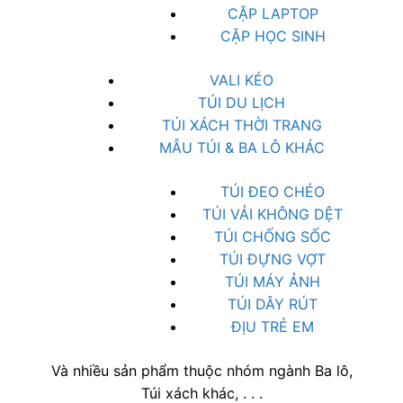
CẶP LAPTOP
CẶP HỌC SINH
VALI KÉO
TÚI DU LỊCH
TÚI XÁCH THỜI TRANG
MẪU TÚI & BA LÔ KHÁC
TÚI ĐEO CHÉO
TÚI VẢI KHÔNG DỆT
TÚI CHỐNG SỐC
TÚI ĐỰNG VỢT
TÚI MÁY ẢNH
TÚI DÂY RÚT
ĐỊU TRẺ EM
Và nhiều sản phẩm thuộc nhóm ngành Ba lô,
Túi xách khác, . . .