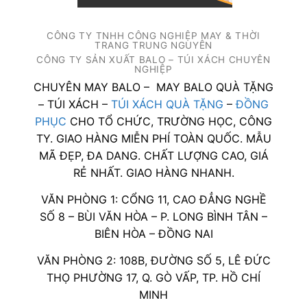
CÔNG TY TNHH CÔNG NGHIỆP MAY & THỜI
TRANG TRUNG NGUYÊN
CÔNG TY SẢN XUẤT BALO – TÚI XÁCH CHUYÊN
NGHIỆP
CHUYÊN MAY BALO – MAY BALO QUÀ TẶNG
– TÚI XÁCH –
TÚI XÁCH QUÀ TẶNG
–
ĐỒNG
PHỤC
CHO TỔ CHỨC, TRƯỜNG HỌC, CÔNG
TY. GIAO HÀNG MIỄN PHÍ TOÀN QUỐC. MẪU
MÃ ĐẸP, ĐA DANG. CHẤT LƯỢNG CAO, GIÁ
RẺ NHẤT. GIAO HÀNG NHANH.
VĂN PHÒNG 1: CỔNG 11, CAO ĐẲNG NGHỀ
SỐ 8 – BÙI VĂN HÒA – P. LONG BÌNH TÂN –
BIÊN HÒA – ĐỒNG NAI
VĂN PHÒNG 2: 108B, ĐƯỜNG SỐ 5, LÊ ĐỨC
THỌ PHƯỜNG 17, Q. GÒ VẤP, TP. HỒ CHÍ
MINH