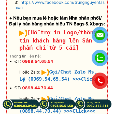
3:
https://www.facebook.com/trungnguyenfas
hion
+ Nếu bạn mua lẻ hoặc làm Nhà phân phối/
Đại lý bán hàng nhãn hiệu TN Bags & Xbags:
[Hỗ trợ in Logo/thông
tin khách hàng lên Sản
phẩm chỉ từ 5 cái]
Thông tin liên hệ:
ĐT:
0969.54.65.54
Gọi/Chat Zalo Ms.
Hoặc Zalo:
Lệ (0969.54.65.54)
>>>Click<<<
.
ĐT:
0898 44 70 44
Gọi/Chat Zalo Ms.
Hoặc Zalo:
Hân
(0898.44.70.44)
>>>Click<<<