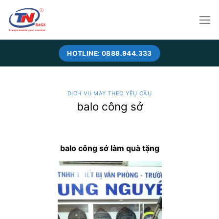
Skip
to
content
HOTLINE: 0888.944.333
DỊCH VỤ MAY THEO YÊU CẦU
balo công sở
balo công sở làm quà tặng